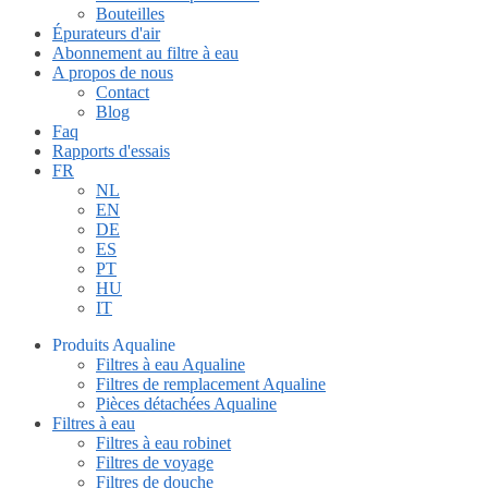
Bouteilles
Épurateurs d'air
Abonnement au filtre à eau
A propos de nous
Contact
Blog
Faq
Rapports d'essais
FR
NL
EN
DE
ES
PT
HU
IT
Produits Aqualine
Filtres à eau Aqualine
Filtres de remplacement Aqualine
Pièces détachées Aqualine
Filtres à eau
Filtres à eau robinet
Filtres de voyage
Filtres de douche