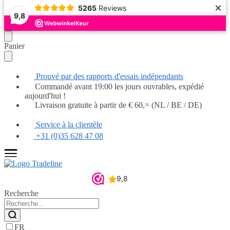
×
5265
Reviews
9,8
Continuer
Skip
Panier
la
to
navigation
main
content
Prouvé par des rapports d'essais indépendants
Commandé avant 19:00 les jours ouvrables, expédié
aujourd'hui !
Livraison gratuite à partir de € 60,= (NL / BE / DE)
Service à la clientèle
+31 (0)35 628 47 08
Recherche
FR