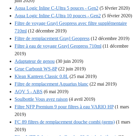
juin 2020)
Aqua Logic Inline C-Ultra 5 pouces - Gen2
(5 février 2020)
Aqua Logic Inline C-Ultra 10 pouces - Gen2
(5 février 2020)
Filtre de voyage Grayl Geopress avec filtre supplémentaire
710ml
(12 décembre 2019)
Filtre de remplacement Grayl Geopress
(12 décembre 2019)
Filtre à eau de voyage Grayl Geopress 710ml
(11 décembre
2019)
Adaptateur de genou
(30 juin 2019)
Grue Carbonit WS-8P
(22 juin 2019)
Klean Kanteen Classic 0.8L
(25 mai 2019)
Filtre de remplacement Aquarius blanc
(22 mai 2019)
AQV 5 - ABS
(6 mai 2019)
Soulbottle Vous avez raison
(4 avril 2019)
Filtre NFP Premium 9 pour filtres à eau VARIO HP
(1 mars
2019)
FC 89 filtres de remplacement douche combi (gems)
(1 mars
2019)