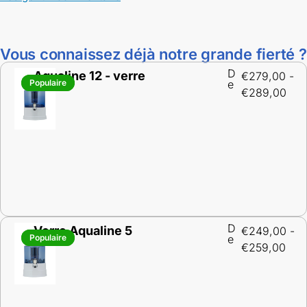
Vous connaissez déjà notre grande fierté ?
D
Aqualine 12 - verre
€
279,00
-
Populaire
Populaire
e
€
289,00
D
Verre Aqualine 5
€
249,00
-
Populaire
Populaire
e
€
259,00