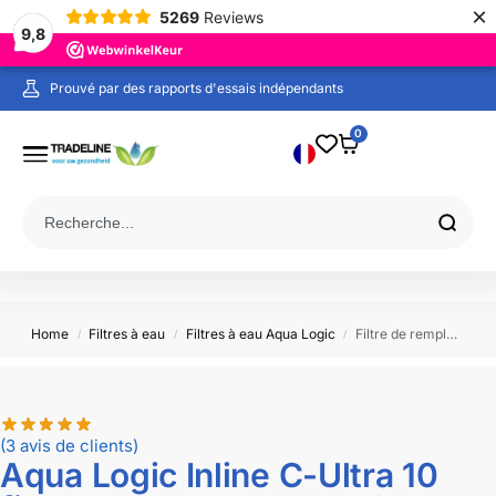
×
5269
Reviews
9,8
Prouvé par des rapports d'essais indépendants
Commandé avant 19:00 les jours ouvrables, expédié aujourd'hui !
0
Home
Filtres à eau
Filtres à eau Aqua Logic
Filtre de remplacement Aqua Logic Inline C-Ultra 10 Gen2
/
/
/
(3
avis de clients)
Aqua Logic Inline C-Ultra 10