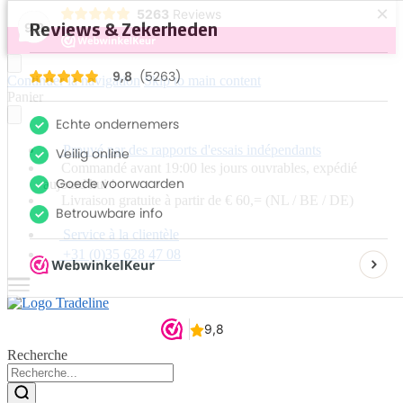
×
5263
Reviews
9,8
Continuer la navigation
Skip to main content
Panier
Prouvé par des rapports d'essais indépendants
Commandé avant 19:00 les jours ouvrables, expédié
aujourd'hui !
Livraison gratuite à partir de € 60,= (NL / BE / DE)
Service à la clientèle
+31 (0)35 628 47 08
Recherche