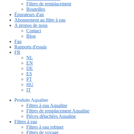
Filtres de remplacement
Bouteilles
Épurateurs d'air
Abonnement au filtre à eau
A propos de nous
Contact
Blog
Faq
Rapports d'essais
FR
NL
EN
DE
ES
PT
HU
IT
Produits Aqualine
Filtres à eau Aqualine
Filtres de remplacement Aqualine
Pièces détachées Aqualine
Filtres à eau
Filtres à eau robinet
Filtres de voyage