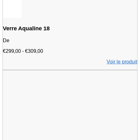
Verre Aqualine 18
De
Fourchette
€
299,00
-
€
309,00
de
Voir le produit
prix
:
299,00
€
à
309,00
€.