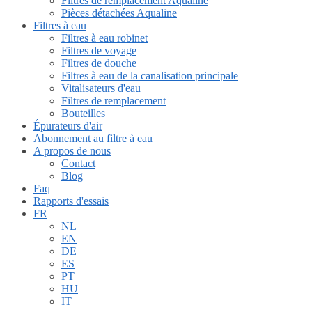
Filtres de remplacement Aqualine
Pièces détachées Aqualine
Filtres à eau
Filtres à eau robinet
Filtres de voyage
Filtres de douche
Filtres à eau de la canalisation principale
Vitalisateurs d'eau
Filtres de remplacement
Bouteilles
Épurateurs d'air
Abonnement au filtre à eau
A propos de nous
Contact
Blog
Faq
Rapports d'essais
FR
NL
EN
DE
ES
PT
HU
IT