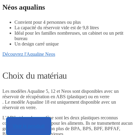
Néos aqualins
Convient pour 4 personnes ou plus
La capacité du réservoir vide est de 9,8 litres
Idéal pour les familles nombreuses, un cabinet ou un petit
bureau
Un design carré unique
Découvrez l'Aqualine Neos
Choix du matériau
Les modèles Aqualine 5, 12 et Neos sont disponibles avec un
réservoir de récupération en ABS (plastique) ou en verre
. Le modèle Aqualine 18 est uniquement disponible avec un
réservoir en verre.
L'ABS et le polypropylène sont les deux plastiques reconnus
comme étant sans danger pour les aliments. Ils ne transmettent aucun
Voir le produit
Voir le produit
Voir le produit
goût. Ils ne libèrent pas non plus de BPA, BPS, BPF, BPFAF,
BPAP ni de substances toxiques.