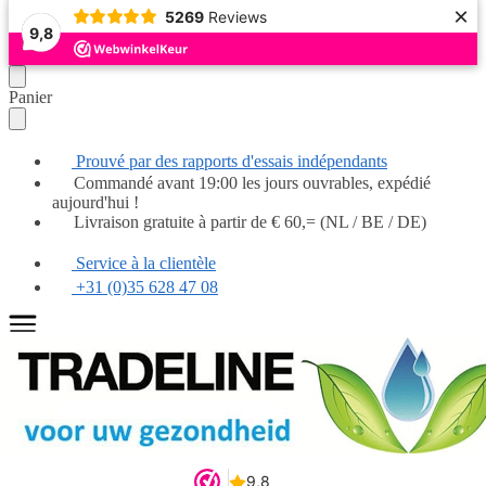
×
5269
Reviews
Populaire
Populaire
Populaire
Populaire
Populaire
Populaire
À ne pas manquer
À ne pas manquer
9,8
Continuer
Skip
Panier
la
to
navigation
main
content
Prouvé par des rapports d'essais indépendants
Commandé avant 19:00 les jours ouvrables, expédié
aujourd'hui !
Livraison gratuite à partir de € 60,= (NL / BE / DE)
Service à la clientèle
+31 (0)35 628 47 08