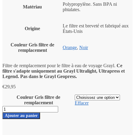
Polypropylène. Sans BPA ni
Matériau
phtalates.
Le filtre est breveté et fabriqué aux
Origine
États-Unis
Couleur Gris filtre de
Orange
,
Noir
remplacement
Filtre de remplacement pour le filtre à eau de voyage Grayl.
Ce
filtre s'adapte uniquement au Grayl Ultralight, Ultrapress et
Legend. Pas dans le Grayl Geopress.
€
29,95
Couleur Gris filtre de
remplacement
Effacer
Numéro
du
Ajouter au panier
filtre
de
remplacement