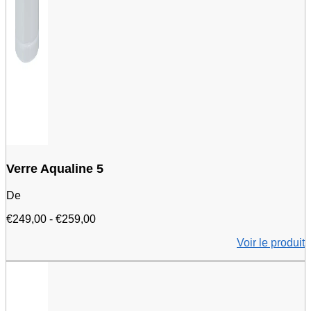
Verre Aqualine 5
De
Fourchette
€
249,00
-
€
259,00
de
Voir le produit
prix
:
€249.00
à
€259.00