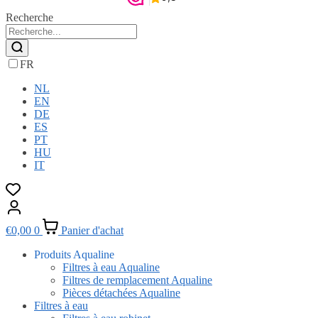
Recherche
FR
NL
EN
DE
ES
PT
HU
IT
€
0,00
0
Panier d'achat
Produits Aqualine
Filtres à eau Aqualine
Filtres de remplacement Aqualine
Pièces détachées Aqualine
Filtres à eau