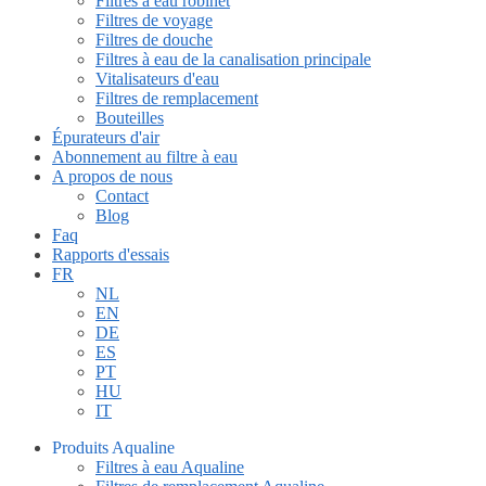
Filtres à eau robinet
Filtres de voyage
Filtres de douche
Filtres à eau de la canalisation principale
Vitalisateurs d'eau
Filtres de remplacement
Bouteilles
Épurateurs d'air
Abonnement au filtre à eau
A propos de nous
Contact
Blog
Faq
Rapports d'essais
FR
NL
EN
DE
ES
PT
HU
IT
Produits Aqualine
Filtres à eau Aqualine