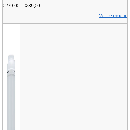
Fourchette
€
279,00
-
€
289,00
de
Voir le produit
prix
:
€279.00
à
€289.00