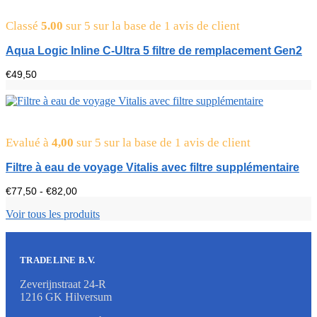
Classé
5.00
sur 5 sur la base de
1
avis de client
Aqua Logic Inline C-Ultra 5 filtre de remplacement Gen2
€
49,50
Evalué à
4,00
sur 5 sur la base de
1
avis de client
Filtre à eau de voyage Vitalis avec filtre supplémentaire
Fourchette
€
77,50
-
€
82,00
de
prix
Voir tous les produits
:
77,50
€
à
TRADELINE B.V.
82,00
€.
Zeverijnstraat 24-R
1216 GK Hilversum