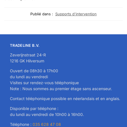
Publié dans :
Supports d'intervention
TRADELINE B.V.
Zeverijnstraat 24-R
1216 GK Hilversum
Ouvert de 08h30 à 17h00
du lundi au vendredi
Visites sur rendez-vous téléphonique
Note : Nous sommes au premier étage sans ascenseur.
Contact téléphonique possible en néerlandais et en anglais.
Disponible par téléphone :
du lundi au vendredi de 10h00 à 16h00.
Téléphone :
035 628 47 08