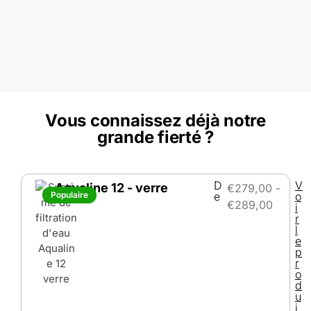
Vous connaissez déjà notre
grande fierté ?
D
V
Aqualine 12 - verre
€
279,00
-
Populaire
Populaire
e
o
€
289,00
i
r
l
e
p
r
o
d
u
i