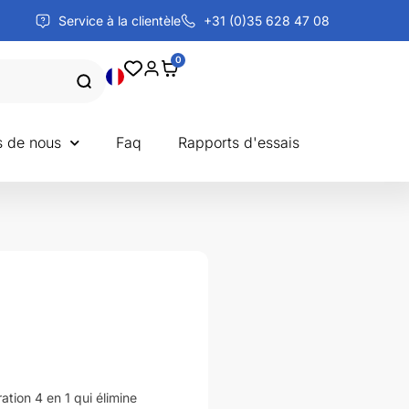
Service à la clientèle
+31 (0)35 628 47 08
0
s de nous
Faq
Rapports d'essais
ration 4 en 1 qui élimine