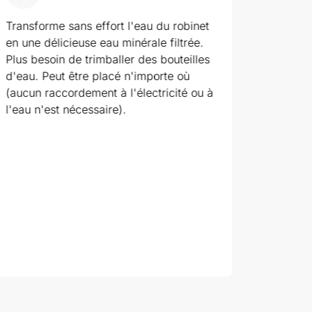
Transforme sans effort l'eau du robinet
Économi
en une délicieuse eau minérale filtrée.
bouteil
Plus besoin de trimballer des bouteilles
l'envir
d'eau. Peut être placé n'importe où
en moye
(aucun raccordement à l'électricité ou à
Pays-B
l'eau n'est nécessaire).