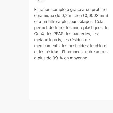
Filtration complète grâce à un préfiltre
cte en
céramique de 0,2 micron (0,0002 mm)
 à la
et à un filtre à plusieurs étapes. Cela
elle
de
permet de filtrer les microplastiques, le
 conçu
GenX, les PFAS, les bactéries, les
e est
métaux lourds, les résidus de
er.
médicaments, les pesticides, le chlore
la
et les résidus d'hormones, entre autres,
que et
à plus de 99 % en moyenne.
es.