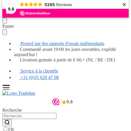
×
5265
Reviews
9,8
Continuer
Skip
Panier
la
to
navigation
main
content
Prouvé par des rapports d'essais indépendants
Commandé avant 19:00 les jours ouvrables, expédié
aujourd'hui !
Livraison gratuite à partir de € 60,= (NL / BE / DE)
Service à la clientèle
+31 (0)35 628 47 08
Recherche
FR