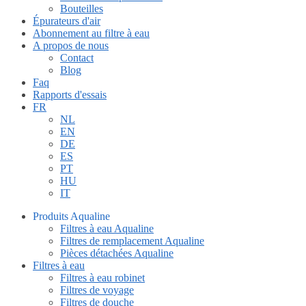
Bouteilles
Épurateurs d'air
Abonnement au filtre à eau
A propos de nous
Contact
Blog
Faq
Rapports d'essais
FR
NL
EN
DE
ES
PT
HU
IT
Produits Aqualine
Filtres à eau Aqualine
Filtres de remplacement Aqualine
Pièces détachées Aqualine
Filtres à eau
Filtres à eau robinet
Filtres de voyage
Filtres de douche