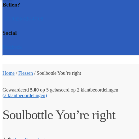
Bellen?
+31 (0)35 628 47 08
Social
Facebook
Home
/
Flessen
/
Soulbottle You’re right
Gewaardeerd
5.00
op 5 gebaseerd op
2
klantbeoordelingen
(
2
klantbeoordelingen)
Soulbottle You’re right