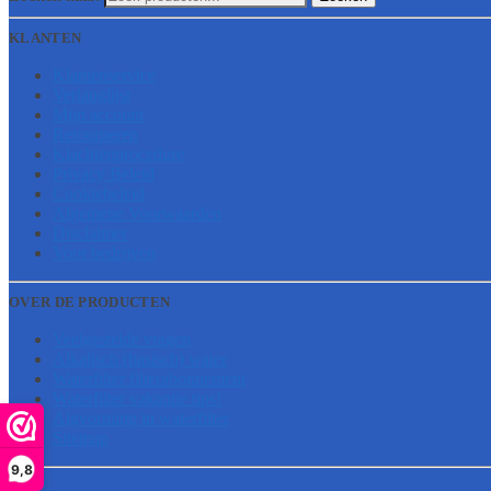
KLANTEN
Klantenservice
Verlanglijst
Mijn account
Retourneren
Klachtenprocedure
Privacy Beleid
Cookiebeleid
Algemene Voorwaarden
Disclaimer
Voor bedrijven
OVER DE PRODUCTEN
Veelgestelde vragen
Alkalisch (basisch) water
Waterfilter filterabonnement
Waterfilter vakantie tips!
Algvorming in waterfilter
Sitemap
9,8