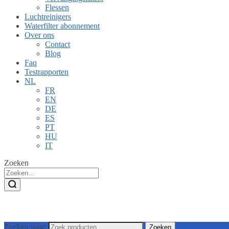
Flessen
Luchtreinigers
Waterfilter abonnement
Over ons
Contact
Blog
Faq
Testrapporten
NL
FR
EN
DE
ES
PT
HU
IT
Zoeken
Zoeken naar:
Zoeken