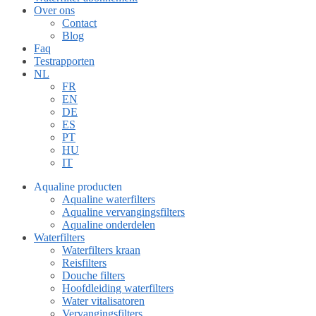
Over ons
Contact
Blog
Faq
Testrapporten
NL
FR
EN
DE
ES
PT
HU
IT
Aqualine producten
Aqualine waterfilters
Aqualine vervangingsfilters
Aqualine onderdelen
Waterfilters
Waterfilters kraan
Reisfilters
Douche filters
Hoofdleiding waterfilters
Water vitalisatoren
Vervangingsfilters