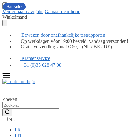
Populair
Populair
Populair
Populair
Populair
Populair
Aanrader
Aanrader
Verder naar navigatie
Ga naar de inhoud
Winkelmand
Bewezen door onafhankelijke testrapporten
Op werkdagen vóór 19:00 besteld, vandaag verzonden!
Gratis verzending vanaf € 60,= (NL / BE / DE)
Klantenservice
+31 (0)35 628 47 08
Zoeken
NL
FR
EN