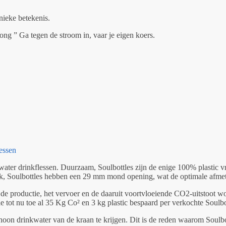
nieke betekenis.
ong ” Ga tegen de stroom in, vaar je eigen koers.
essen
ter drinkflessen. Duurzaam, Soulbottles zijn de enige 100% plastic vri
jk, Soulbottles hebben een 29 mm mond opening, wat de optimale afmeti
 de productie, het vervoer en de daaruit voortvloeiende CO2-uitstoot w
le tot nu toe al 35 Kg Co² en 3 kg plastic bespaard per verkochte Soulbo
schoon drinkwater van de kraan te krijgen. Dit is de reden waarom Sou