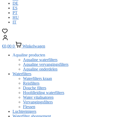
DE
ES
PT
HU
IT
€
0,00
0
Winkelwagen
Aqualine producten
Aqualine waterfilters
Aqualine vervangingsfilters
Aqualine onderdelen
Waterfilters
Waterfilters kraan
Reisfilters
Douche filters
Hoofdleiding waterfilters
Water vitalisatoren
Vervangingsfilters
Flessen
Luchtreinigers
Waterfilter abonnement