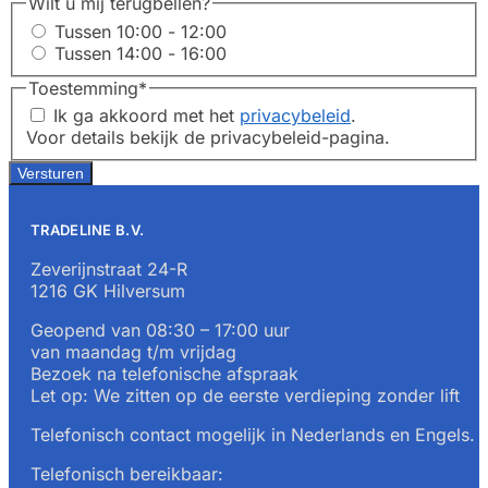
Wilt u mij terugbellen?
Tussen 10:00 - 12:00
Tussen 14:00 - 16:00
Toestemming
*
Ik ga akkoord met het
privacybeleid
.
Voor details bekijk de privacybeleid-pagina.
TRADELINE B.V.
Zeverijnstraat 24-R
1216 GK Hilversum
Geopend van 08:30 – 17:00 uur
van maandag t/m vrijdag
Bezoek na telefonische afspraak
Let op: We zitten op de eerste verdieping zonder lift
Telefonisch contact mogelijk in Nederlands en Engels.
Telefonisch bereikbaar: