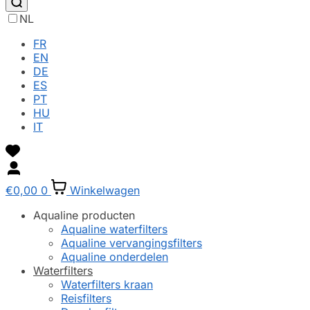
NL
FR
EN
DE
ES
PT
HU
IT
€
0,00
0
Winkelwagen
Aqualine producten
Aqualine waterfilters
Aqualine vervangingsfilters
Aqualine onderdelen
Waterfilters
Waterfilters kraan
Reisfilters