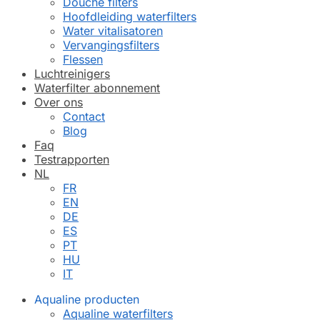
Douche filters
Hoofdleiding waterfilters
Water vitalisatoren
Vervangingsfilters
Flessen
Luchtreinigers
Waterfilter abonnement
Over ons
Contact
Blog
Faq
Testrapporten
NL
FR
EN
DE
ES
PT
HU
IT
Aqualine producten
Aqualine waterfilters