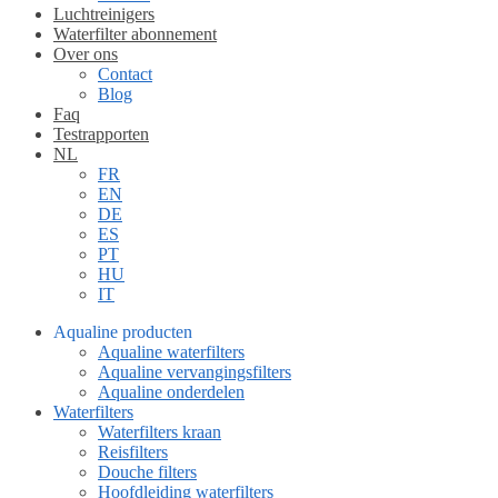
Luchtreinigers
Waterfilter abonnement
Over ons
Contact
Blog
Faq
Testrapporten
NL
FR
EN
DE
ES
PT
HU
IT
Aqualine producten
Aqualine waterfilters
Aqualine vervangingsfilters
Aqualine onderdelen
Waterfilters
Waterfilters kraan
Reisfilters
Douche filters
Hoofdleiding waterfilters