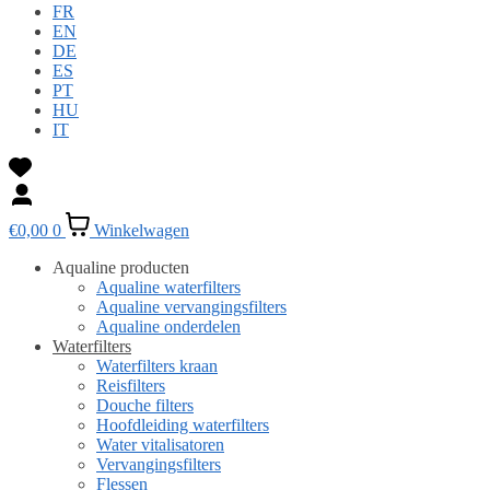
FR
EN
DE
ES
PT
HU
IT
€
0,00
0
Winkelwagen
Aqualine producten
Aqualine waterfilters
Aqualine vervangingsfilters
Aqualine onderdelen
Waterfilters
Waterfilters kraan
Reisfilters
Douche filters
Hoofdleiding waterfilters
Water vitalisatoren
Vervangingsfilters
Flessen