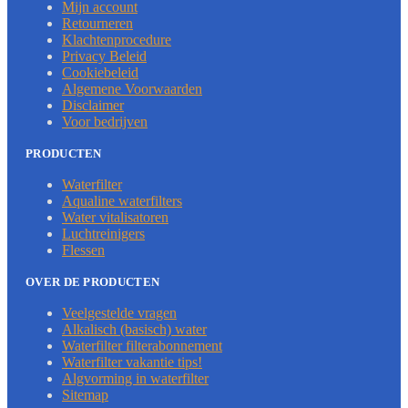
Mijn account
Retourneren
Klachtenprocedure
Privacy Beleid
Cookiebeleid
Algemene Voorwaarden
Disclaimer
Voor bedrijven
PRODUCTEN
Waterfilter
Aqualine waterfilters
Water vitalisatoren
Luchtreinigers
Flessen
OVER DE PRODUCTEN
Veelgestelde vragen
Alkalisch (basisch) water
Waterfilter filterabonnement
Waterfilter vakantie tips!
Algvorming in waterfilter
Sitemap