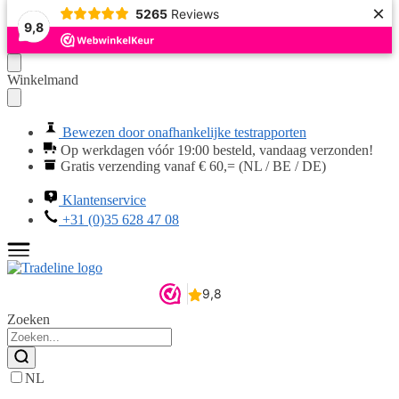
×
5265
Reviews
9,8
Verder
Ga
Winkelmand
naar
naar
navigatie
de
inhoud
Bewezen door onafhankelijke testrapporten
Op werkdagen vóór 19:00 besteld, vandaag verzonden!
Gratis verzending vanaf € 60,= (NL / BE / DE)
Klantenservice
+31 (0)35 628 47 08
Zoeken
NL