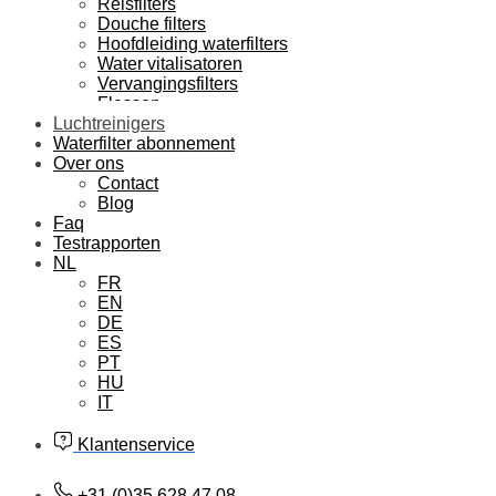
Reisfilters
Douche filters
Hoofdleiding waterfilters
Water vitalisatoren
Vervangingsfilters
Flessen
Luchtreinigers
Waterfilter abonnement
Over ons
Contact
Blog
Faq
Testrapporten
NL
FR
EN
DE
ES
PT
HU
IT
Klantenservice
+31 (0)35 628 47 08