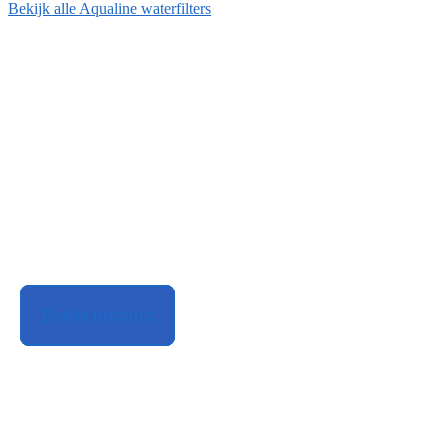
Bekijk alle Aqualine waterfilters
Bekijk product
Bekijk product