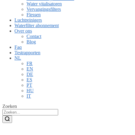
Water vitalisatoren
Vervangingsfilters
Flessen
Luchtreinigers
Waterfilter abonnement
Over ons
Contact
Blog
Faq
Testrapporten
NL
FR
EN
DE
ES
PT
HU
IT
Zoeken