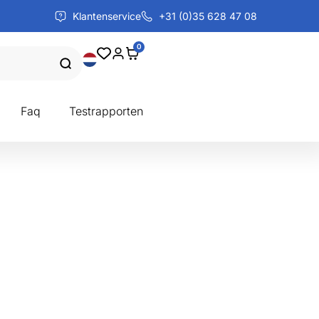
Klantenservice
+31 (0)35 628 47 08
0
Faq
Testrapporten