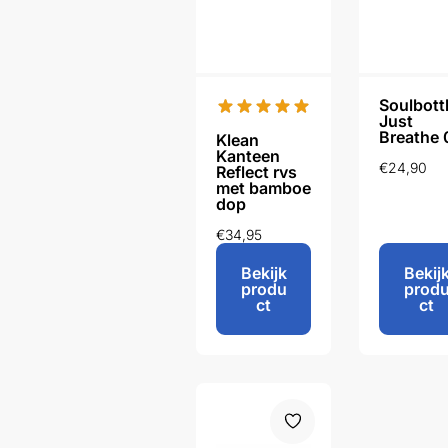
Soulbott
Just
Breathe 
Klean
Kanteen
€
24,90
Reflect rvs
met bamboe
dop
€
34,95
Bekijk
Bekij
produ
prod
ct
ct