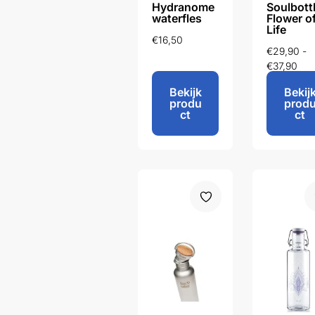
Hydranome
Soulbott
waterfles
Flower o
Life
€
16,50
€
29,90
-
€
37,90
Bekijk
Bekij
produ
prod
ct
ct