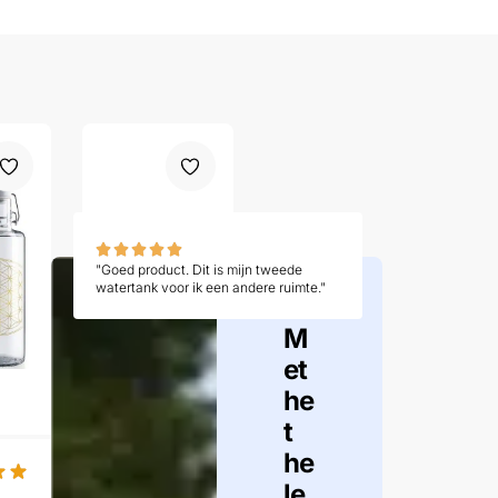
"Goed product. Dit is mijn tweede
watertank voor ik een andere ruimte."
M
et
he
t
he
Klean
Kanteen
le