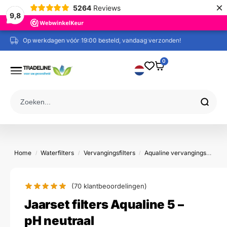
×
5264
Reviews
9,8
Gratis verzending vanaf € 60,= (NL / BE / DE)
0
Home
Waterfilters
Vervangingsfilters
Aqualine vervangingsfilters
/
/
/
(
70
klantbeoordelingen)
Jaarset filters Aqualine 5 –
pH neutraal