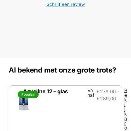
Schrijf een review
Al bekend met onze grote trots?
Va
B
Aqualine 12 – glas
€
279,00
-
Populair
Populair
naf
e
€
289,00
k
i
j
k
p
r
o