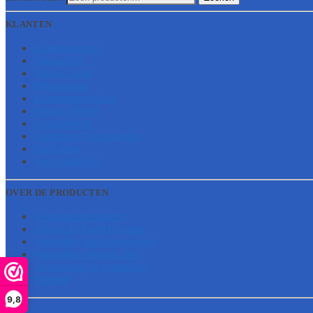
KLANTEN
Klantenservice
Verlanglijst
Mijn account
Retourneren
Klachtenprocedure
Privacy Beleid
Cookiebeleid
Algemene Voorwaarden
Disclaimer
Voor bedrijven
OVER DE PRODUCTEN
Veelgestelde vragen
Alkalisch (basisch) water
Waterfilter filterabonnement
Waterfilter vakantie tips!
Algvorming in waterfilter
Sitemap
9,8