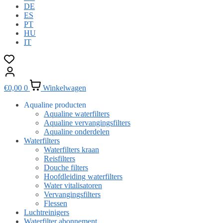
DE
ES
PT
HU
IT
€
0,00
0
Winkelwagen
Aqualine producten
Aqualine waterfilters
Aqualine vervangingsfilters
Aqualine onderdelen
Waterfilters
Waterfilters kraan
Reisfilters
Douche filters
Hoofdleiding waterfilters
Water vitalisatoren
Vervangingsfilters
Flessen
Luchtreinigers
Waterfilter abonnement