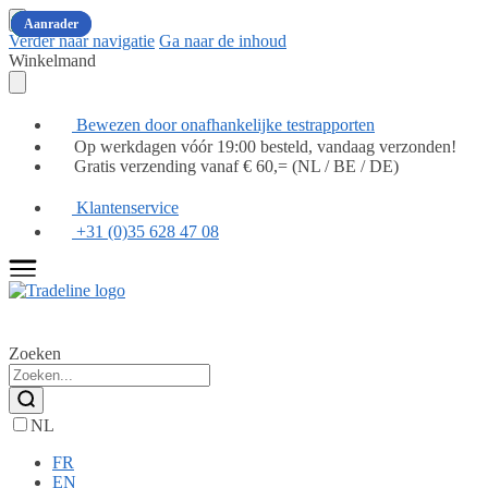
Populair
Populair
Populair
Populair
Populair
Populair
Aanrader
Aanrader
Verder naar navigatie
Ga naar de inhoud
Winkelmand
Bewezen door onafhankelijke testrapporten
Op werkdagen vóór 19:00 besteld, vandaag verzonden!
Gratis verzending vanaf € 60,= (NL / BE / DE)
Klantenservice
+31 (0)35 628 47 08
Zoeken
NL
FR
EN