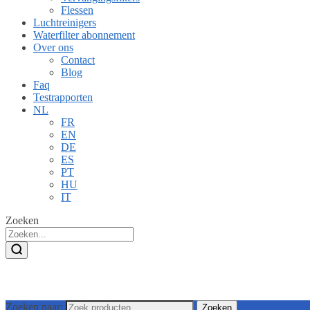
Flessen
Luchtreinigers
Waterfilter abonnement
Over ons
Contact
Blog
Faq
Testrapporten
NL
FR
EN
DE
ES
PT
HU
IT
Zoeken
Zoeken naar:
Zoeken