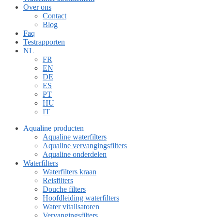
Over ons
Contact
Blog
Faq
Testrapporten
NL
FR
EN
DE
ES
PT
HU
IT
Aqualine producten
Aqualine waterfilters
Aqualine vervangingsfilters
Aqualine onderdelen
Waterfilters
Waterfilters kraan
Reisfilters
Douche filters
Hoofdleiding waterfilters
Water vitalisatoren
Vervangingsfilters