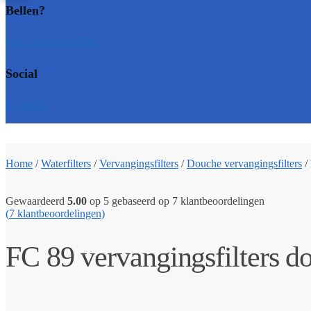
Bellen?
+31 (0)35 628 47 08
Social
Facebook
Home
/
Waterfilters
/
Vervangingsfilters
/
Douche vervangingsfilters
/
Gewaardeerd
5.00
op 5 gebaseerd op
7
klantbeoordelingen
(
7
klantbeoordelingen)
FC 89 vervangingsfilters d