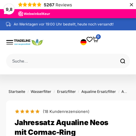
×
5267
Reviews
9,8
An Werktagen vor 19:00 Uhr bestellt, heute noch versandt!
Kostenloser Versand ab 60 € (NL / BE / DE)
0
Startseite
Wasserfilter
Ersatzfilter
Aqualine Ersatzfilter
Aqualine Neos
/
/
/
/
(18
Kundenrezensionen)
Jahressatz Aqualine Neos
mit Cormac-Ring