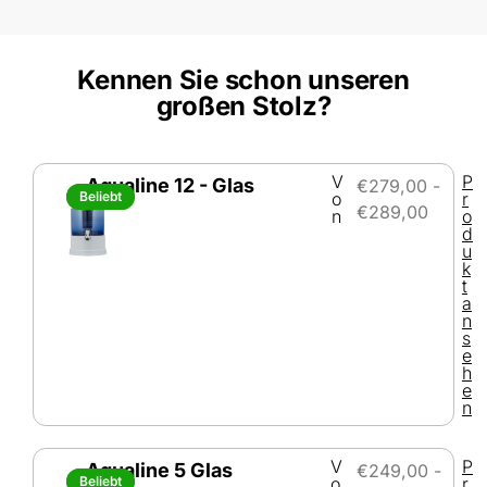
Kennen Sie schon unseren
großen Stolz?
V
P
Aqualine 12 - Glas
€
279,00
-
Beliebt
Beliebt
o
r
€
289,00
n
o
d
u
k
t
a
n
s
e
h
e
n
V
P
Aqualine 5 Glas
€
249,00
-
Beliebt
Beliebt
o
r