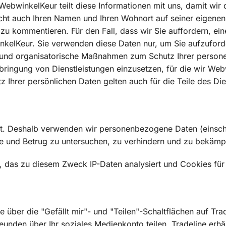
bwinkelKeur teilt diese Informationen mit uns, damit wir d
ht auch Ihren Namen und Ihren Wohnort auf seiner eigenen 
u kommentieren. Für den Fall, dass wir Sie auffordern, ein
inkelKeur. Sie verwenden diese Daten nur, um Sie aufzufor
und organisatorische Maßnahmen zum Schutz Ihrer person
Erbringung von Dienstleistungen einzusetzen, für die wir W
tz Ihrer persönlichen Daten gelten auch für die Teile des Di
cht. Deshalb verwenden wir personenbezogene Daten (einsch
fe und Betrug zu untersuchen, zu verhindern und zu bekämp
n, das zu diesem Zweck IP-Daten analysiert und Cookies f
ber die "Gefällt mir"- und "Teilen"-Schaltflächen auf Trade
 Freunden über Ihr soziales Medienkonto teilen. Tradeline er