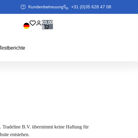
Kundenbetreuung
+31 (0)35 628 47 08
€
0,00
0
Testberichte
. Tradeline B.V. übernimmt keine Haftung für
site entstehen.