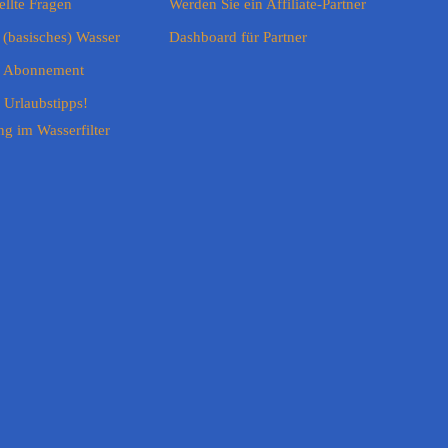
ellte Fragen
Werden Sie ein Affiliate-Partner
 (basisches) Wasser
Dashboard für Partner
er Abonnement
r Urlaubstipps!
g im Wasserfilter