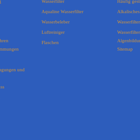
g
Wasserfilter
Häufig gest
Aqualine Wasserfilter
Alkalisches
Wasserbeleber
Wasserfilt
Luftreiniger
Wasserfilte
hren
Algenbildun
Flaschen
timmungen
Sitemap
ngungen und
uss
n