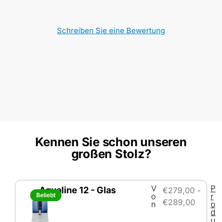
Schreiben Sie eine Bewertung
Kennen Sie schon unseren
großen Stolz?
V
P
Aqualine 12 - Glas
€
279,00
-
Beliebt
Beliebt
o
r
€
289,00
n
o
d
u