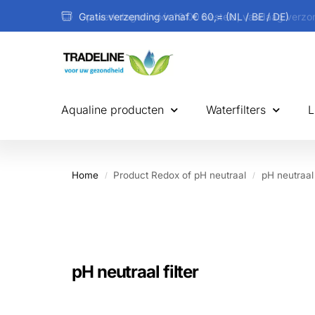
Gratis verzending vanaf € 60,= (NL / BE / DE)
Aqualine producten
Waterfilters
L
Home
Product Redox of pH neutraal
pH neutraal 
/
/
pH neutraal filter