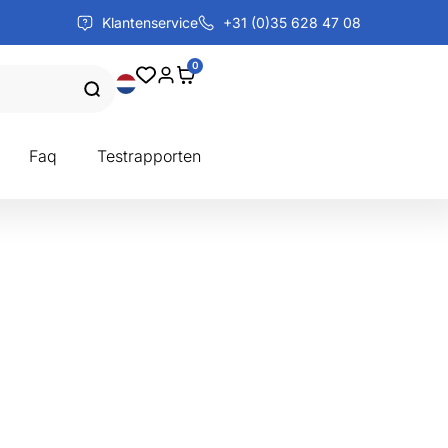
Klantenservice
+31 (0)35 628 47 08
0
Faq
Testrapporten