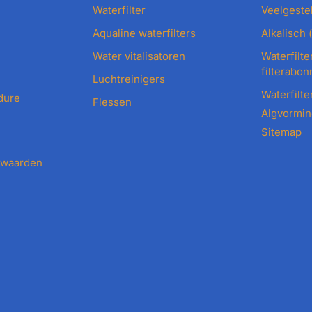
Waterfilter
Veelgeste
Aqualine waterfilters
Alkalisch 
Water vitalisatoren
Waterfilte
filterabo
Luchtreinigers
Waterfilte
dure
Flessen
Algvorming
Sitemap
rwaarden