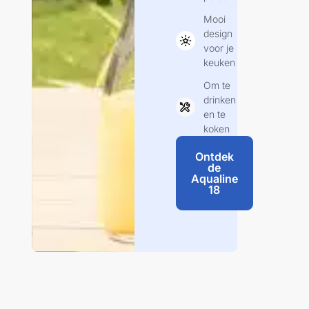
Mooi
design
voor je
keuken
Om te
drinken
en te
koken
Ontdek
de
Aqualine
18