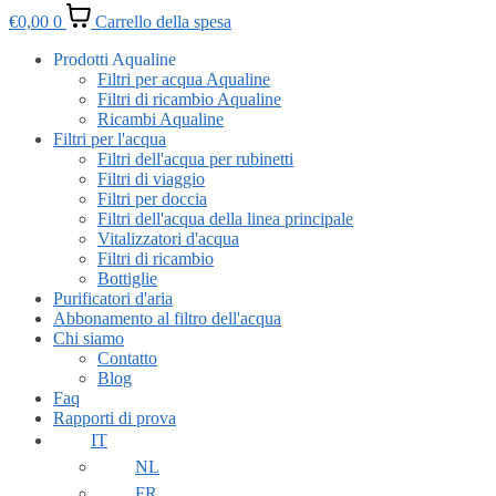
€
0,00
0
Carrello della spesa
Prodotti Aqualine
Filtri per acqua Aqualine
Filtri di ricambio Aqualine
Ricambi Aqualine
Filtri per l'acqua
Filtri dell'acqua per rubinetti
Filtri di viaggio
Filtri per doccia
Filtri dell'acqua della linea principale
Vitalizzatori d'acqua
Filtri di ricambio
Bottiglie
Purificatori d'aria
Abbonamento al filtro dell'acqua
Chi siamo
Contatto
Blog
Faq
Rapporti di prova
IT
NL
FR