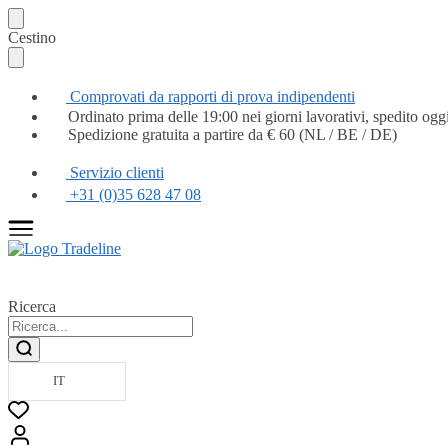
Continua
Vai
Cestino
la
al
navigazione
contenuto
Comprovati da rapporti di prova indipendenti
Ordinato prima delle 19:00 nei giorni lavorativi, spedito ogg
Spedizione gratuita a partire da € 60 (NL / BE / DE)
Servizio clienti
+31 (0)35 628 47 08
Ricerca
IT