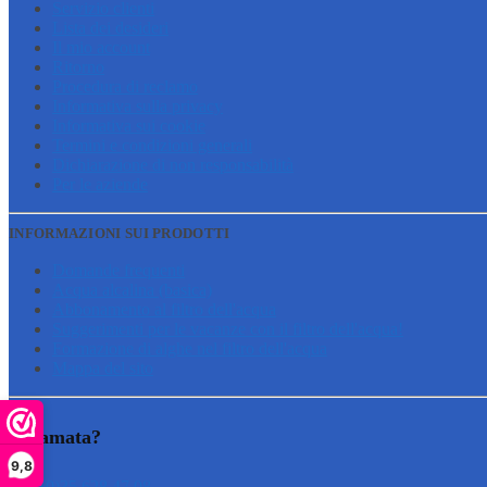
Servizio clienti
Lista dei desideri
Il mio account
Ritorno
Procedura di reclamo
Informativa sulla privacy
Informativa sui cookie
Termini e condizioni generali
Dichiarazione di non responsabilità
Per le aziende
INFORMAZIONI SUI PRODOTTI
Domande frequenti
Acqua alcalina (basica)
Abbonamento al filtro dell'acqua
Suggerimenti per le vacanze con il filtro dell'acqua!
Formazione di alghe nel filtro dell'acqua
Mappa del sito
Chiamata?
9,8
+31 (0)35 628 47 08