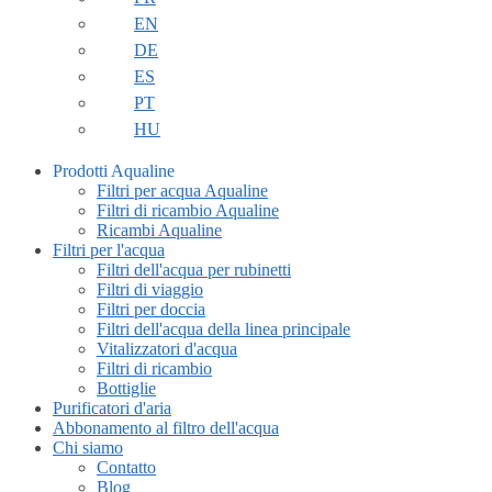
EN
DE
ES
PT
HU
Prodotti Aqualine
Filtri per acqua Aqualine
Filtri di ricambio Aqualine
Ricambi Aqualine
Filtri per l'acqua
Filtri dell'acqua per rubinetti
Filtri di viaggio
Filtri per doccia
Filtri dell'acqua della linea principale
Vitalizzatori d'acqua
Filtri di ricambio
Bottiglie
Purificatori d'aria
Abbonamento al filtro dell'acqua
Chi siamo
Contatto
Blog