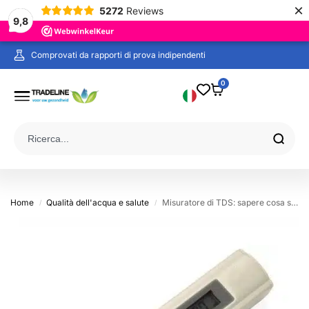
×
5272
Reviews
9,8
Comprovati da rapporti di prova indipendenti
Ordinato prima delle 19:00 nei giorni lavorativi, spedito oggi!
0
Home
Qualità dell'acqua e salute
Misuratore di TDS: sapere cosa si sta misurando
/
/