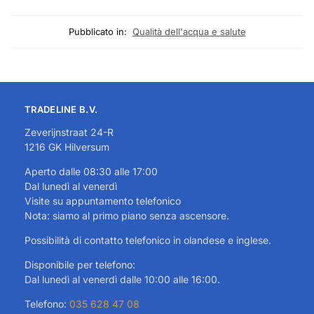
Pubblicato in:
Qualità dell'acqua e salute
TRADELINE B.V.
Zeverijnstraat 24-R
1216 GK Hilversum
Aperto dalle 08:30 alle 17:00
Dal lunedì al venerdì
Visite su appuntamento telefonico
Nota: siamo al primo piano senza ascensore.
Possibilità di contatto telefonico in olandese e inglese.
Disponibile per telefono:
Dal lunedì al venerdì dalle 10:00 alle 16:00.
Telefono:
035 628 47 08