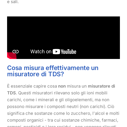
e sali.
Cosa misura effettivamente un
misuratore di TDS?
È essenziale capire cosa
non
misura un
misuratore di
TDS
. Questi misuratori rilevano solo gli ioni mobili
carichi, come i minerali e gli oligoelementi, ma non
possono misurare i composti neutri (non carichi). Ciò
significa che sostanze come lo zucchero, l'alcol e molti
composti organici - tra cui sostanze chimiche, farmaci,
ormoni, pesticidi e i loro residui - non vengono rilevati