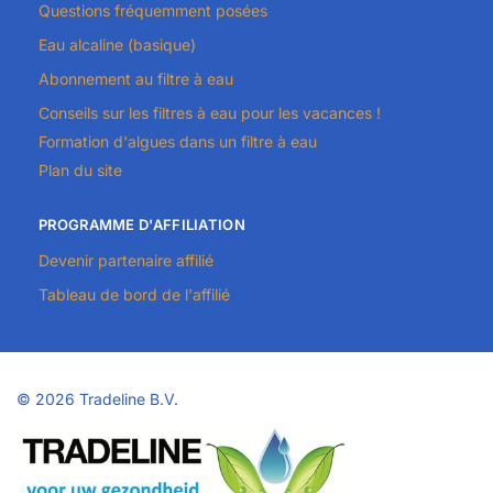
Questions fréquemment posées
Eau alcaline (basique)
Abonnement au filtre à eau
Conseils sur les filtres à eau pour les vacances !
Formation d'algues dans un filtre à eau
Plan du site
PROGRAMME D'AFFILIATION
Devenir partenaire affilié
Tableau de bord de l'affilié
©
2026 Tradeline B.V.