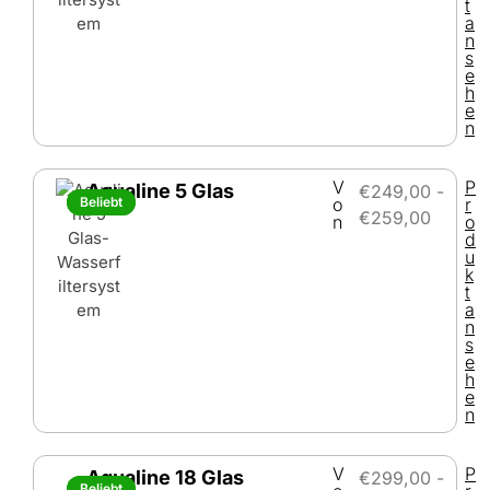
t
a
n
s
e
h
e
n
V
P
Aqualine 5 Glas
€
249,00
-
Beliebt
Beliebt
o
r
€
259,00
n
o
d
u
k
t
a
n
s
e
h
e
n
V
P
Aqualine 18 Glas
€
299,00
-
Beliebt
Beliebt