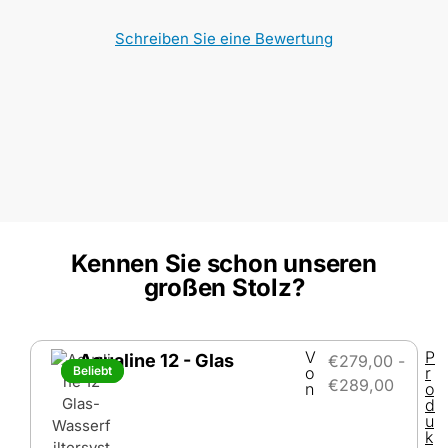
Schreiben Sie eine Bewertung
Kennen Sie schon unseren
großen Stolz?
V
P
Aqualine 12 - Glas
€
279,00
-
Beliebt
Beliebt
o
r
€
289,00
n
o
d
u
k