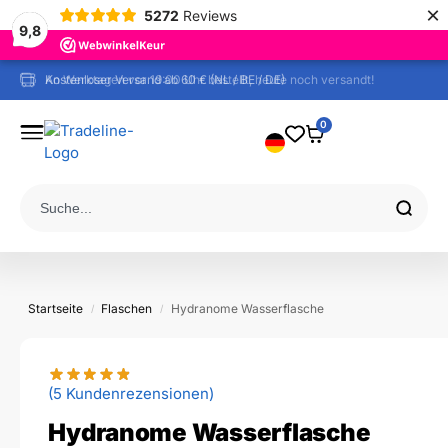
×
5272
Reviews
9,8
Kostenloser Versand ab 60 € (NL / BE / DE)
0
Startseite
Flaschen
Hydranome Wasserflasche
/
/
(5
Kundenrezensionen)
Hydranome Wasserflasche