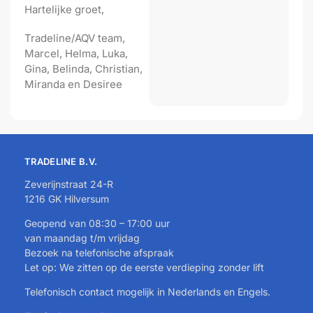
Hartelijke groet,
Tradeline/AQV team,
Marcel, Helma, Luka,
Gina, Belinda, Christian,
Miranda en Desiree
TRADELINE B.V.
Zeverijnstraat 24-R
1216 GK Hilversum
Geopend van 08:30 – 17:00 uur
van maandag t/m vrijdag
Bezoek na telefonische afspraak
Let op: We zitten op de eerste verdieping zonder lift
Telefonisch contact mogelijk in Nederlands en Engels.