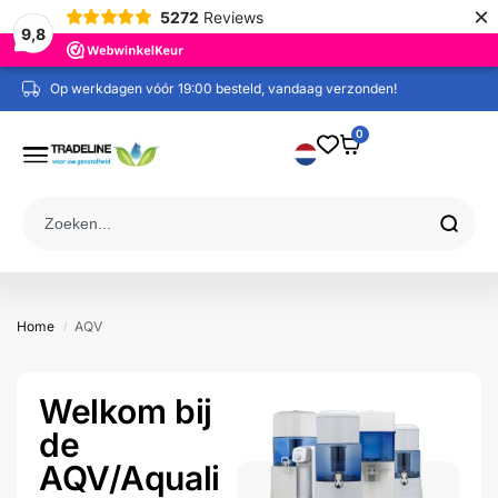
×
5272
Reviews
9,8
Op werkdagen vóór 19:00 besteld, vandaag verzonden!
0
Home
AQV
/
Welkom bij
de
AQV/Aquali