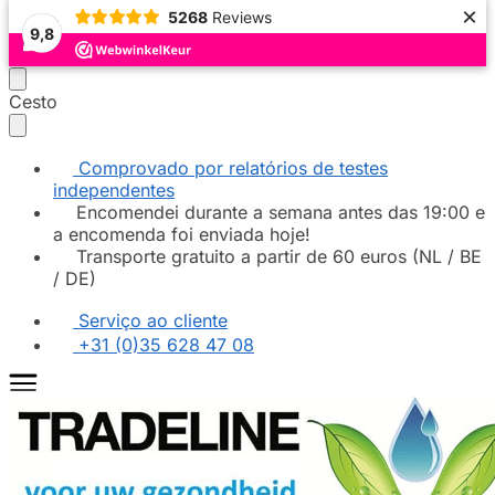
×
5268
Reviews
9,8
Continuar
Saltar
Cesto
a
para
navegar
o
conteúdo
Comprovado por relatórios de testes
independentes
Encomendei durante a semana antes das 19:00 e
a encomenda foi enviada hoje!
Transporte gratuito a partir de 60 euros (NL / BE
/ DE)
Serviço ao cliente
+31 (0)35 628 47 08