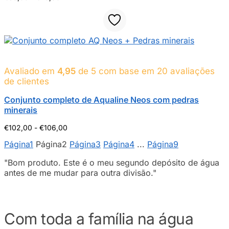
de
preços:
50,00
euros
a
70,00
euros
Avaliado em
4,95
de 5 com base em
20
avaliações
de clientes
Conjunto completo de Aqualine Neos com pedras
minerais
Intervalo
€
102,00
-
€
106,00
de
Página1
Página2
Página3
Página4
...
Página9
preços:
102,00
"Bom produto. Este é o meu segundo depósito de água
euros
a
antes de me mudar para outra divisão."
106,00
euros
Com toda a família na água