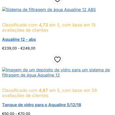
92,00
euros
a
96,00
euros
Classificado com
4,73
em 5, com base em
15
avaliações de clientes
Aqualine 12 - abs
Gama
€
239,00
-
€
249,00
de
preços:
239,00
euros
a
249,00
euros
Classificado com
4,87
em 5, com base em
39
avaliações de clientes
Tanque de vidro para o Aqualine 5/12/18
Gama
€
50,00
-
€
70,00