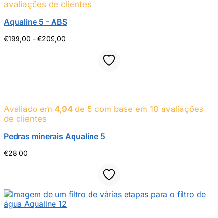
avaliações de clientes
Aqualine 5 - ABS
Gama
€
199,00
-
€
209,00
de
preços:
199,00
euros
a
209,00
euros
Avaliado em
4,94
de 5 com base em
18
avaliações
de clientes
Pedras minerais Aqualine 5
€
28,00