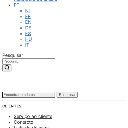
PT
NL
FR
EN
DE
ES
HU
IT
Pesquisar
Procurar
Pesquisar
por:
CLIENTES
Serviço ao cliente
Contacto
Lista de desejos