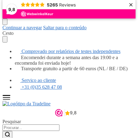
×
5265
Reviews
Popular
Popular
Popular
Popular
Popular
Popular
Recomendado
Recomendado
9,8
Continuar a navegar
Saltar para o conteúdo
Cesto
Comprovado por relatórios de testes independentes
Encomendei durante a semana antes das 19:00 e a
encomenda foi enviada hoje!
Transporte gratuito a partir de 60 euros (NL / BE / DE)
Serviço ao cliente
+31 (0)35 628 47 08
Pesquisar