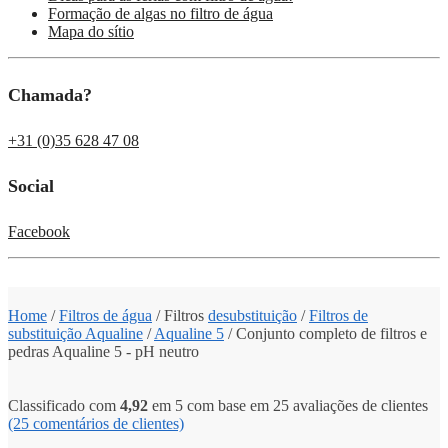
Formação de algas no filtro de água
Mapa do sítio
Chamada?
+31 (0)35 628 47 08
Social
Facebook
Home
/
Filtros de água
/ Filtros
de
substituição
/
Filtros de
substituição Aqualine
/
Aqualine 5
/
Conjunto completo de filtros e
pedras Aqualine 5 - pH neutro
Classificado com
4,92
em 5 com base em
25
avaliações de clientes
(25
comentários de clientes)