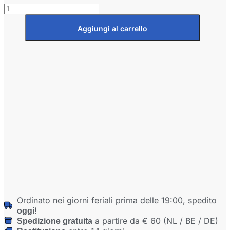
Set
annuale
Aqualine
Aggiungi al carrello
18
pH
neutro
-
nuova
quantità
Ordinato nei giorni feriali prima delle 19:00, spedito
!
oggi
a partire da € 60 (NL / BE / DE)
Spedizione gratuita