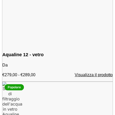
Aqualine 12 - vetro
Da
Fascia
€
279,00
-
€
289,00
Visualizza il prodotto
di
prezzo:
Popolare
Popolare
da
€
279,00
a
€
289,00