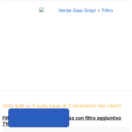
Fascia
€
199,00
-
€
209,00
di
prezzo:
da
€
199,00
a
€
209,00
Voto
su 5 sulla base di
2
recensioni dei clienti
4,50
Filtro da viaggio Grayl Geopress con filtro aggiuntivo
Visualizza il prodotto
710ml