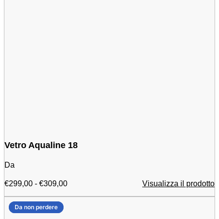
Vetro Aqualine 18
Da
Fascia
€
299,00
-
€
309,00
Visualizza il prodotto
di
prezzo:
Da non perdere
Da non perdere
da
299,00