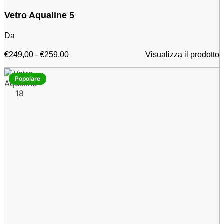
Vetro Aqualine 5
Da
Fascia
€
249,00
-
€
259,00
Visualizza il prodotto
di
prezzo:
Popolare
Popolare
da
€
249,00
a
€
259,00