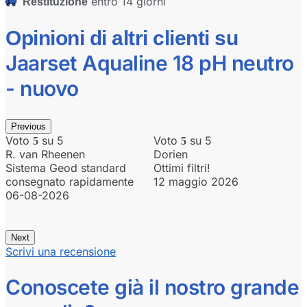
entro 14 giorni
Restituzione
Opinioni di altri clienti su
Jaarset Aqualine 18 pH neutro
- nuovo
Previous
Voto
su 5
Voto
su 5
5
5
R. van Rheenen
Dorien
Sistema Geod standard
Ottimi filtri!
C
consegnato rapidamente
12 maggio 2026
06-08-2026
Next
Scrivi una recensione
Conoscete già il nostro grande