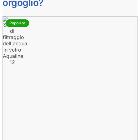
orgoglio?
Popolare
Popolare