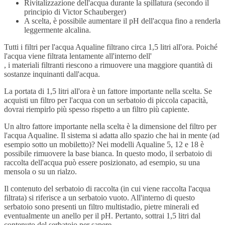
Rivitalizzazione dell'acqua durante la spillatura (secondo il
principio di Victor Schauberger)
A scelta, è possibile aumentare il pH dell'acqua fino a renderla
leggermente alcalina.
Tutti i filtri per l'acqua Aqualine filtrano circa 1,5 litri all'ora. Poiché
l'acqua viene filtrata lentamente all'interno dell'
, i materiali filtranti riescono a rimuovere una maggiore quantità di
sostanze inquinanti dall'acqua.
La portata di 1,5 litri all'ora è un fattore importante nella scelta. Se
acquisti un filtro per l'acqua con un serbatoio di piccola capacità,
dovrai riempirlo più spesso rispetto a un filtro più capiente.
Un altro fattore importante nella scelta è la dimensione del filtro per
l'acqua Aqualine. Il sistema si adatta allo spazio che hai in mente (ad
esempio sotto un mobiletto)? Nei modelli Aqualine 5, 12 e 18 è
possibile rimuovere la base bianca. In questo modo, il serbatoio di
raccolta dell'acqua può essere posizionato, ad esempio, su una
mensola o su un rialzo.
Il contenuto del serbatoio di raccolta (in cui viene raccolta l'acqua
filtrata) si riferisce a un serbatoio vuoto. All'interno di questo
serbatoio sono presenti un filtro multistadio, pietre minerali ed
eventualmente un anello per il pH. Pertanto, sottrai 1,5 litri dal
contenuto del serbatoio per sapere