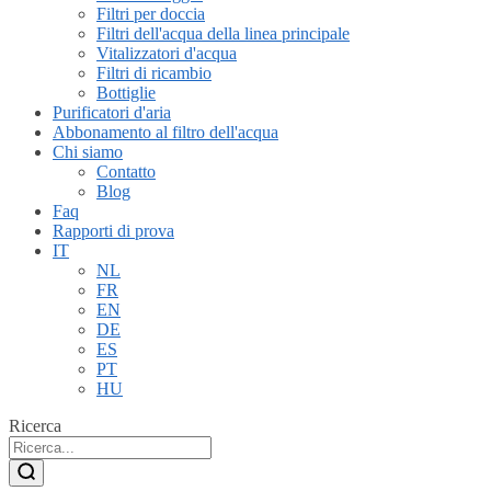
Filtri per doccia
Filtri dell'acqua della linea principale
Vitalizzatori d'acqua
Filtri di ricambio
Bottiglie
Purificatori d'aria
Abbonamento al filtro dell'acqua
Chi siamo
Contatto
Blog
Faq
Rapporti di prova
IT
NL
FR
EN
DE
ES
PT
HU
Ricerca