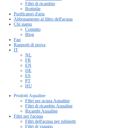
Filtri di ricambio
Bottiglie
Purificatori d'aria
Abbonamento al filtro dell'acqua
Chi siamo
Contatto
Blog
Faq
Rapporti di prova
IT
NL
FR
EN
DE
ES
PT
HU
Prodotti Aqualine
Filtri per acqua Aqualine
Filtri di ricambio Aqualine
Ricambi Aqualine
Filtri per l'acqua
Filtri dell'acqua per rubinetti
Filtri di viaggio