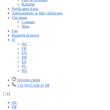
Bottiglie
Purificatori d'aria
Abbonamento al filtro dell'acqua
Chi siamo
Contatto
Blog
Faq
Rapporti di prova
IT
NL
FR
EN
DE
ES
PT
HU
Servizio clienti
+31 (0)35 628 47 08
IT
NL
FR