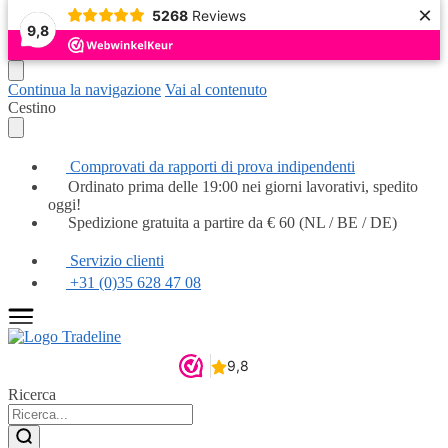
×
5268
Reviews
Popolare
Popolare
Popolare
Popolare
Popolare
Popolare
Da non perdere
Da non perdere
Popolare
9,8
Continua la navigazione
Vai al contenuto
Cestino
Comprovati da rapporti di prova indipendenti
Ordinato prima delle 19:00 nei giorni lavorativi, spedito
oggi!
Spedizione gratuita a partire da € 60 (NL / BE / DE)
Servizio clienti
+31 (0)35 628 47 08
Ricerca