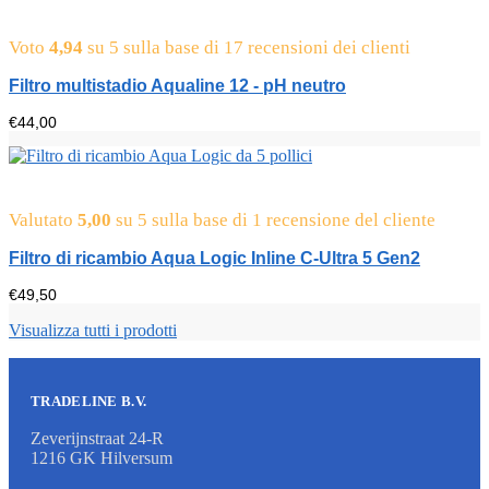
Voto
4,94
su 5 sulla base di
17
recensioni dei clienti
Filtro multistadio Aqualine 12 - pH neutro
€
44,00
Valutato
5,00
su 5 sulla base di
1
recensione del cliente
Filtro di ricambio Aqua Logic Inline C-Ultra 5 Gen2
€
49,50
Visualizza tutti i prodotti
TRADELINE B.V.
Zeverijnstraat 24-R
1216 GK Hilversum