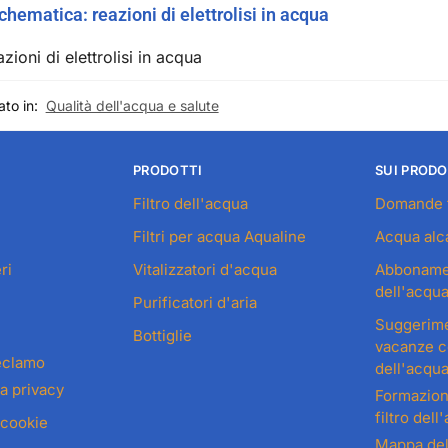
ematica: reazioni di elettrolisi in acqua
to in:
Qualità dell'acqua e salute
PRODOTTI
SUI PRODO
Filtro dell'acqua
Domande 
Filtri per acqua Aqualine
Acqua alca
ri
Vitalizzatori d'acqua
Abbonament
dell'acqu
Purificatori d'aria
Suggerime
Bottiglie
vacanze co
eclamo
dell'acqua
la privacy
Formazion
filtro dell
 cookie
Mappa del