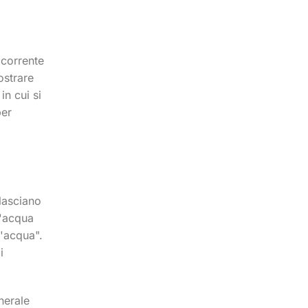
 corrente
ostrare
in cui si
per
 lasciano
'acqua
l'acqua".
i
nerale