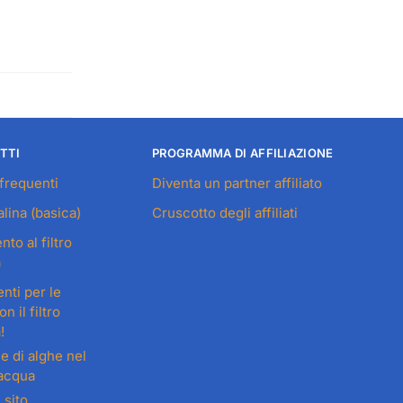
TTI
PROGRAMMA DI AFFILIAZIONE
frequenti
Diventa un partner affiliato
lina (basica)
Cruscotto degli affiliati
o al filtro
a
nti per le
n il filtro
!
e di alghe nel
'acqua
 sito