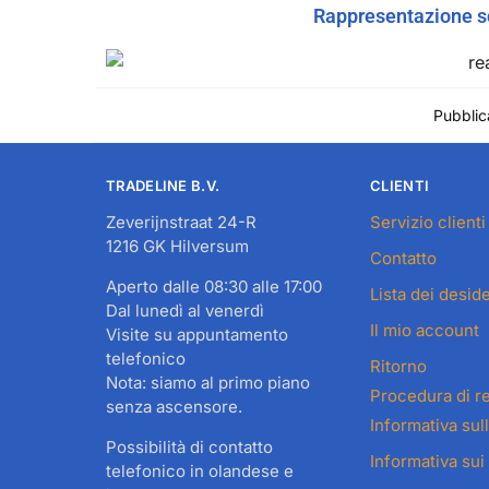
Rappresentazione sch
Pubblica
TRADELINE B.V.
CLIENTI
Zeverijnstraat 24-R
Servizio clienti
1216 GK Hilversum
Contatto
Aperto dalle 08:30 alle 17:00
Lista dei deside
Dal lunedì al venerdì
Il mio account
Visite su appuntamento
telefonico
Ritorno
Nota: siamo al primo piano
Procedura di r
senza ascensore.
Informativa sul
Possibilità di contatto
Informativa sui
telefonico in olandese e