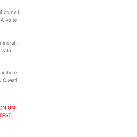
i come il
 A volte
inerali.
evato
aniche e
. Questi
CON UN
TEST.