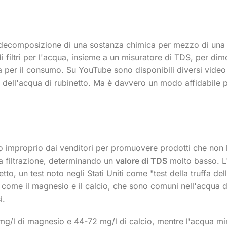
è la decomposizione di una sostanza chimica per mezzo di una
 di filtri per l'acqua, insieme a un misuratore di TDS, per dim
a per il consumo. Su YouTube sono disponibili diversi video 
 dell'acqua di rubinetto. Ma è davvero un modo affidabile 
 modo improprio dai venditori per promuovere prodotti che non
a filtrazione, determinando un
valore di TDS
molto basso. L
tto, un test noto negli Stati Uniti come "test della truffa del
 come il magnesio e il calcio, che sono comuni nell'acqua d
i.
 mg/l di magnesio e 44-72 mg/l di calcio, mentre l'acqua mi