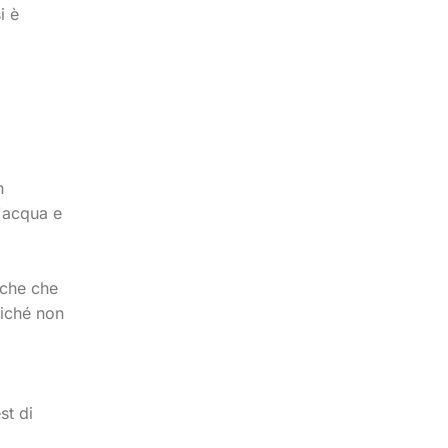
i è
n
l'acqua e
iche che
oiché non
st di