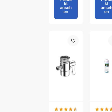
kt
kt
anseh
anse
en
en