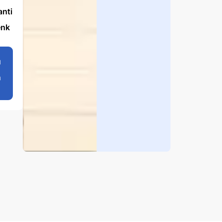
Inline-
System
nti
€
251,00
enk
u
Produ
kt
h
anseh
en