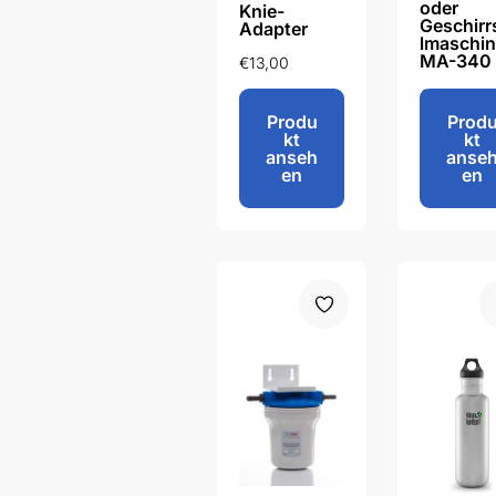
oder
Knie-
Geschirr
Adapter
lmaschi
MA-340
€
13,00
€
74,95
Produ
Prod
kt
kt
anseh
anse
en
en