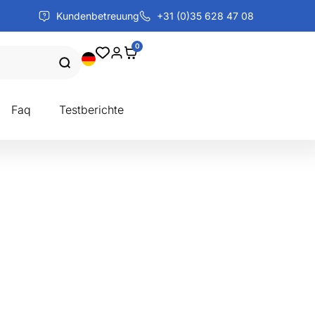
Kundenbetreuung
+31 (0)35 628 47 08
0
Faq
Testberichte