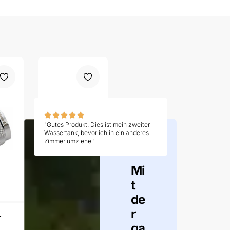
"Gutes Produkt. Dies ist mein zweiter
Wassertank, bevor ich in ein anderes
Zimmer umziehe."
Mi
t
de
r
r
ga