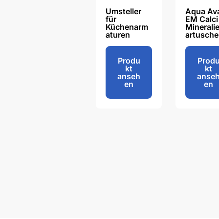
Umsteller
Aqua Ava
für
EM Calci
Küchenarm
Minerali
aturen
artusche
€
10,95
€
86,50
Produ
Prod
kt
kt
anseh
anse
en
en