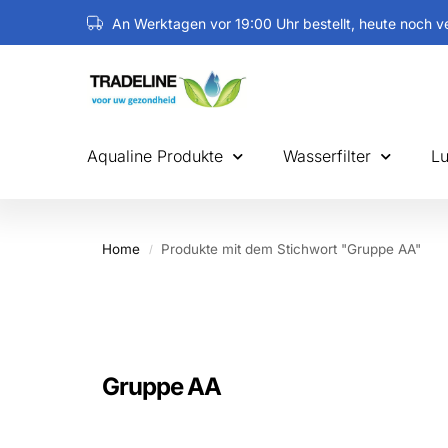
An Werktagen vor 19:00 Uhr bestellt, heute noch v
Kostenloser Versand ab 60 € (NL / BE / DE)
Aqualine Produkte
Wasserfilter
Lu
Home
Produkte mit dem Stichwort "Gruppe AA"
/
Gruppe AA