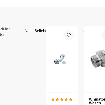
odukte
den
Whirlato
Wasch-