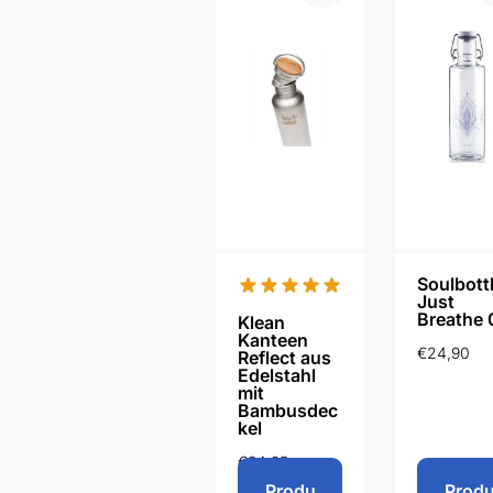
Soulbott
Just
Breathe 
Klean
Kanteen
€
24,90
Reflect aus
Edelstahl
mit
Bambusdec
kel
€
34,95
Produ
Prod