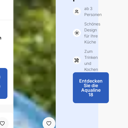
ab 3
Personen
Schönes
Design
für Ihre
h
Whirlwanne
Küche
unter
Arbeitsplatt
Zum
e oder
Waschbeck
Trinken
en UT-380
und
Kochen
€
74,95
u
Produ
Entdecken
kt
Sie die
h
anseh
Aqualine
en
18