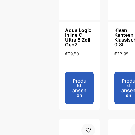
Aqua Logic
Klean
Inline C-
Kanteen
Ultra 5 Zoll -
Klassisc
Gen2
0.8L
€
99,50
€
22,95
Produ
Prod
kt
kt
anseh
anse
en
en