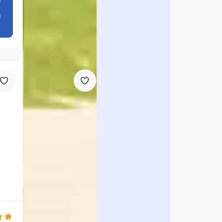
kt
h
anseh
en
Aqua Avanti