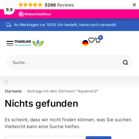
×
5266
Reviews
9,8
An Werktagen vor 19:00 Uhr bestellt, heute noch versandt!
Kostenloser Versand ab 60 € (NL / BE / DE)
0
Startseite
Beiträge mit dem Stichwort "Aqualine12"
/
Nichts gefunden
Es scheint, dass wir nicht finden können, was Sie suchen.
Vielleicht kann eine Suche helfen.