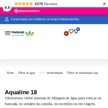
×
5275
Reviews
9,8
Encomendei durante a semana antes das 19:00 e a encomenda foi
Comprovado por relatórios de testes independentes
enviada hoje!
0
Home
Filtros de água
de
substituição
Filtros de substituição Aqualine
/
/ Filtros
/
Aqualine 18
Oferecemos vários sistemas de filtragem de água para colocar na
bancada, no armário da cozinha, no escritório ou em viagem.