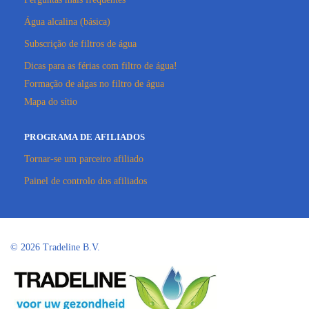
Água alcalina (básica)
Subscrição de filtros de água
Dicas para as férias com filtro de água!
Formação de algas no filtro de água
Mapa do sítio
PROGRAMA DE AFILIADOS
Tornar-se um parceiro afiliado
Painel de controlo dos afiliados
©
2026 Tradeline B.V.