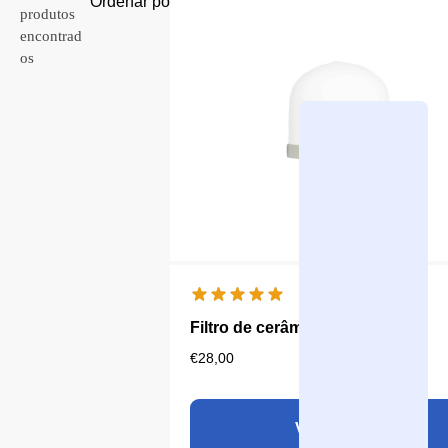
produtos
encontrad
os
Filtro de cerâmica
€
28,00
Ver produto