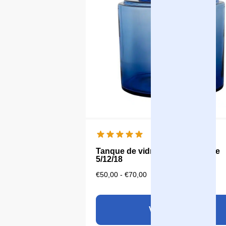
Tanque de vidro para o Aqualine
5/12/18
€
50,00
-
€
70,00
Ver produto