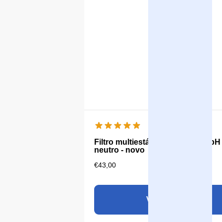
Filtro multiestágio Aqualine 18 pH
neutro - novo
€
43,00
Ver produto