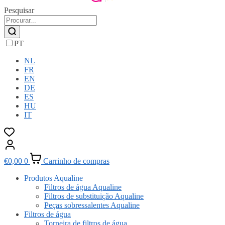
Pesquisar
PT
NL
FR
EN
DE
ES
HU
IT
€
0,00
0
Carrinho de compras
Produtos Aqualine
Filtros de água Aqualine
Filtros de substituição Aqualine
Peças sobressalentes Aqualine
Filtros de água
Torneira de filtros de água