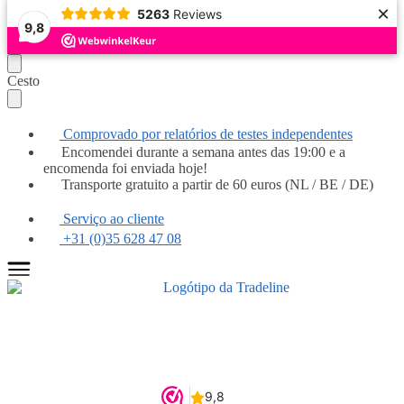
×
5263
Reviews
9,8
Continuar
Saltar
Cesto
a
para
navegar
o
conteúdo
Comprovado por relatórios de testes independentes
Encomendei durante a semana antes das 19:00 e a
encomenda foi enviada hoje!
Transporte gratuito a partir de 60 euros (NL / BE / DE)
Serviço ao cliente
+31 (0)35 628 47 08