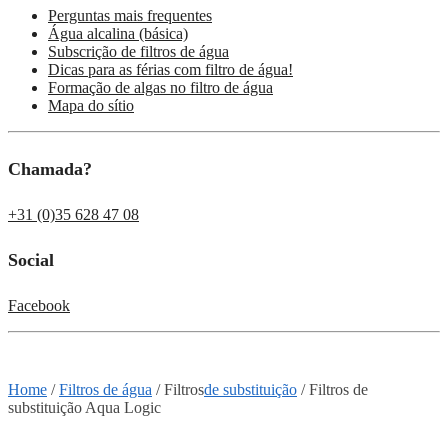
Perguntas mais frequentes
Água alcalina (básica)
Subscrição de filtros de água
Dicas para as férias com filtro de água!
Formação de algas no filtro de água
Mapa do sítio
Chamada?
+31 (0)35 628 47 08
Social
Facebook
Home
/
Filtros de água
/
Filtros
de substituição
/
Filtros de
substituição Aqua Logic