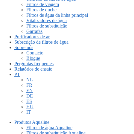
Filtros de viagem
Filtros de duche
Filtros de água da linha principal
Vitalizadores de água
Filtros de substituição
Garrafas
Purificadores de ar
Subscrição de filtros de água
Sobre nós
Contacto
Blogue
Perguntas frequentes
Relatórios de ensaio
PT
NL
FR
EN
DE
ES
HU
IT
Produtos Aqualine
Filtros de água Aqualine
Filtros de substituição Aqualine