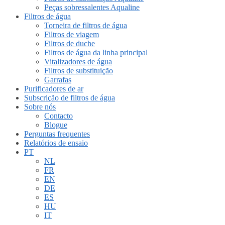
Peças sobressalentes Aqualine
Filtros de água
Torneira de filtros de água
Filtros de viagem
Filtros de duche
Filtros de água da linha principal
Vitalizadores de água
Filtros de substituição
Garrafas
Purificadores de ar
Subscrição de filtros de água
Sobre nós
Contacto
Blogue
Perguntas frequentes
Relatórios de ensaio
PT
NL
FR
EN
DE
ES
HU
IT