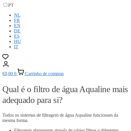
PT
NL
FR
EN
DE
ES
HU
IT
€
0,00
0
Carrinho de compras
Qual é o filtro de água Aqualine mais
adequado para si?
Todos os sistemas de filtragem de água Aqualine funcionam da
mesma forma.
Filtragem abrangente através de vários filtros e diferentes