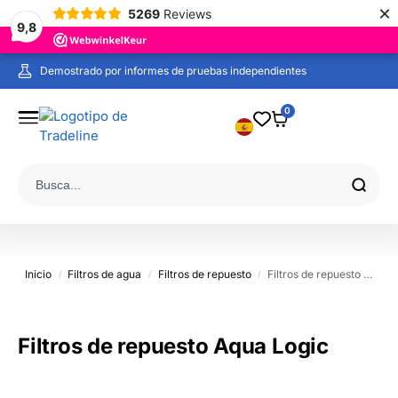
×
5269
Reviews
9,8
Demostrado por informes de pruebas independientes
Pedido antes de las 19:00 en días laborables, ¡enviado hoy!
0
Inicio
Filtros de agua
Filtros de repuesto
Filtros de repuesto Aqua Logic
/
/
/
Filtros de repuesto Aqua Logic