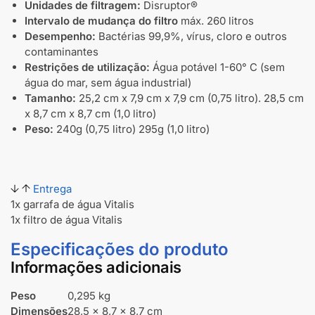
Unidades de filtragem:
Disruptor®
Intervalo de mudança do filtro
máx. 260 litros
Desempenho:
Bactérias 99,9%, vírus, cloro e outros
contaminantes
Restrições de utilização:
Água potável 1-60° C (sem
água do mar, sem água industrial)
Tamanho:
25,2 cm x 7,9 cm x 7,9 cm (0,75 litro). 28,5 cm
x 8,7 cm x 8,7 cm (1,0 litro)
Peso:
240g (0,75 litro) 295g (1,0 litro)
Entrega
1x garrafa de água Vitalis
1x filtro de água Vitalis
Especificações do produto
Informações adicionais
Peso
0,295 kg
Dimensões
28,5 × 8,7 × 8,7 cm