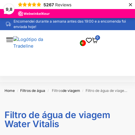
×
5267
Reviews
9,8
Encomendei durante a semana antes das 19:00 e a encomenda foi
enviada hoje!
0
Home
Filtros de água
Filtros
de viagem
Filtro de água de viagem Water Vitalis
/
/
/
Filtro de água de viagem
Water Vitalis