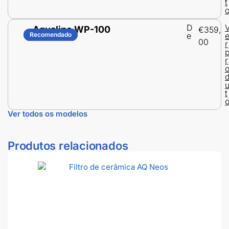
t
D
Aqualine WP-100
€
359,
Recomendado
Recomendado
e
00
r
r
t
Ver todos os modelos
Produtos relacionados