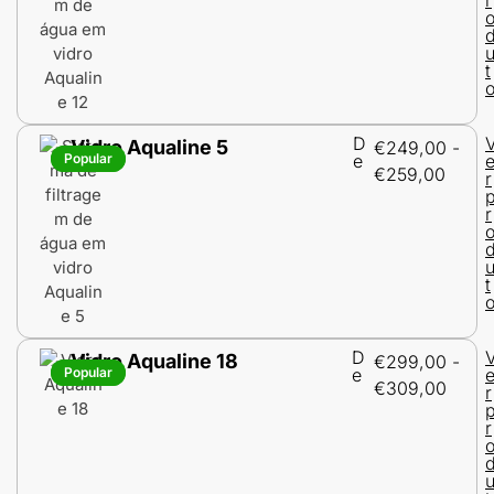
t
D
Vidro Aqualine 5
€
249,00
-
Popular
Popular
e
€
259,00
r
r
t
D
Vidro Aqualine 18
€
299,00
-
Popular
Popular
e
€
309,00
r
r