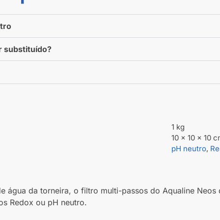
utro
r substituído?
1 kg
10 × 10 × 10 
pH neutro
,
Re
e água da torneira, o filtro multi-passos do Aqualine Neo
ssos Redox ou pH neutro.