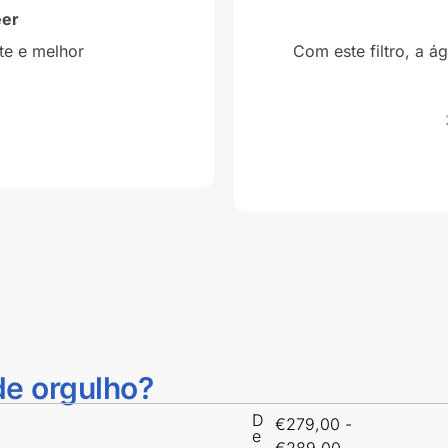
eer
te e melhor
Com este filtro, a á
de orgulho?
D
€
279,00
-
e
€
289,00