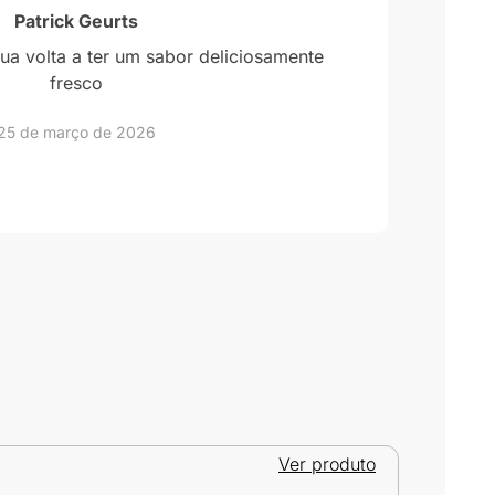
Patrick Geurts
gua volta a ter um sabor deliciosamente
É u
fresco
25 de março de 2026
Ver produto