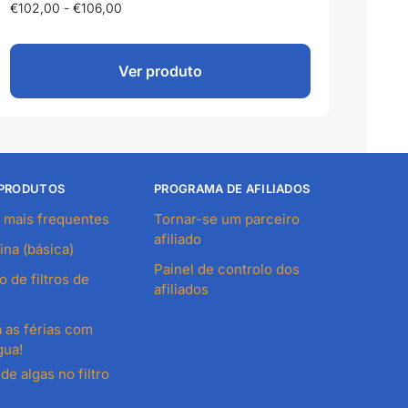
€
102,00
-
€
106,00
Ver produto
 PRODUTOS
PROGRAMA DE AFILIADOS
 mais frequentes
Tornar-se um parceiro
afiliado
ina (básica)
Painel de controlo dos
 de filtros de
afiliados
 as férias com
gua!
e algas no filtro