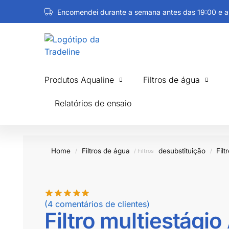
Encomendei durante a semana antes das 19:00 e a
Transporte gratuito a partir de 60 euros (NL / BE / 
Produtos Aqualine
Filtros de água
Relatórios de ensaio
Home
Filtros de água
de
substituição
Filt
/
/ Filtros
/
(4
comentários de clientes)
Filtro multiestági