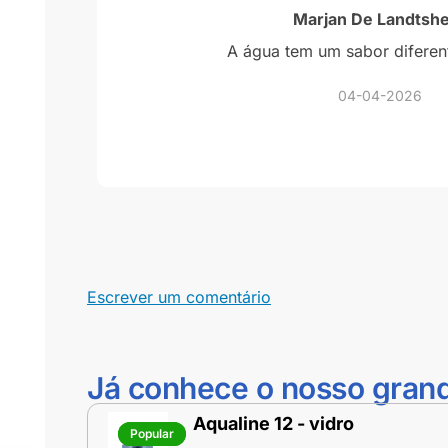
Marjan De Landtsh
eber
A água tem um sabor diferen
tram
04-04-2026
Escrever um comentário
Já conhece o nosso gran
Aqualine 12 - vidro
Popular
Popular