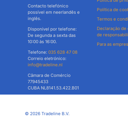
Política de pri
Contacto telefónico
Política de coo
possível em neerlandês e
inglês.
Termos e condi
Declaração de
Disponível por telefone:
de responsabil
De segunda a sexta das
10:00 às 16:00.
Para as empre
Telefone:
035 628 47 08
Correio eletrónico:
info@tradeline.nl
Câmara de Comércio
77945433
CUBA NL8141.53.422.B01
©
2026 Tradeline B.V.