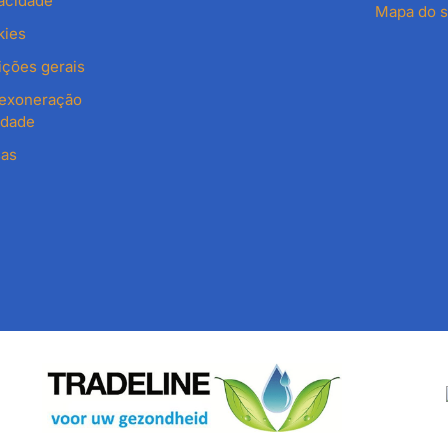
vacidade
Mapa do s
kies
ções gerais
 exoneração
idade
sas