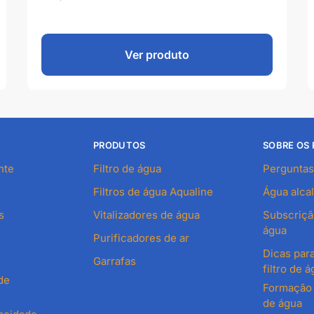
Ver produto
PRODUTOS
SOBRE OS
nte
Filtro de água
Perguntas
Filtros de água Aqualine
Água alcal
s
Vitalizadores de água
Subscrição
água
Purificadores de ar
Dicas para
Garrafas
filtro de á
de
Formação d
de água