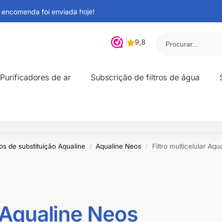
 encomenda foi enviada hoje!
DE)
Purificadores de ar
Subscrição de filtros de água
ros de substituição Aqualine
Aqualine Neos
Filtro multicelular Aq
/
/
o Aqualine Neos