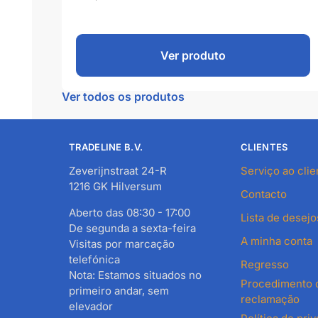
Ver produto
Ver todos os produtos
TRADELINE B.V.
CLIENTES
Zeverijnstraat 24-R
Serviço ao clie
1216 GK Hilversum
Contacto
Aberto das 08:30 - 17:00
Lista de desejo
De segunda a sexta-feira
A minha conta
Visitas por marcação
telefónica
Regresso
Nota: Estamos situados no
Procedimento 
primeiro andar, sem
reclamação
elevador