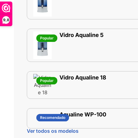
9,8
Vidro Aqualine 5
Popular
Popular
Vidro Aqualine 18
Popular
Popular
Aqualine WP-100
Recomendado
Recomendado
Ver todos os modelos