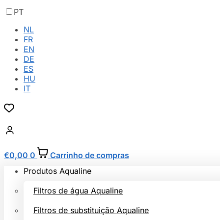
PT
NL
FR
EN
DE
ES
HU
IT
€
0,00
0
Carrinho de compras
Produtos Aqualine
Filtros de água Aqualine
Filtros de substituição Aqualine