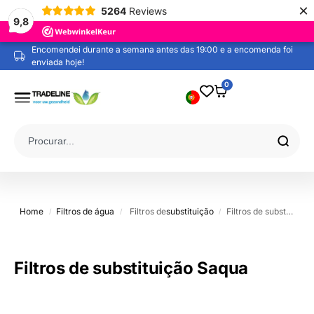
×
5264
Reviews
9,8
Encomendei durante a semana antes das 19:00 e a encomenda foi
Transporte gratuito a partir de 60 euros (NL / BE / DE)
enviada hoje!
0
Home
Filtros de água
Filtros de
substituição
Filtros de substituição Saqua
/
/
/
Filtros de substituição Saqua