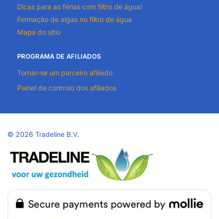
Dicas para as férias com filtro de água!
Formação de algas no filtro de água
Mapa do sítio
PROGRAMA DE AFILIADOS
Tornar-se um parceiro afiliado
Painel de controlo dos afiliados
©
2026 Tradeline B.V.