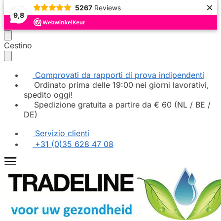
×
5267
Reviews
9,8
Continua
Vai
Cestino
la
al
navigazione
contenuto
Comprovati da rapporti di prova indipendenti
Ordinato prima delle 19:00 nei giorni lavorativi,
spedito oggi!
Spedizione gratuita a partire da € 60 (NL / BE /
DE)
Servizio clienti
+31 (0)35 628 47 08