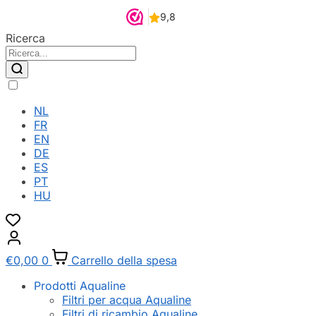
Ricerca
NL
FR
EN
DE
ES
PT
HU
€
0,00
0
Carrello della spesa
Prodotti Aqualine
Filtri per acqua Aqualine
Filtri di ricambio Aqualine