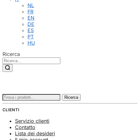
NL
FR
EN
DE
ES
PT
HU
Ricerca
Ricerca
Ricerca
per:
CLIENTI
Servizio clienti
Contatto
Lista dei desideri
Il mio account