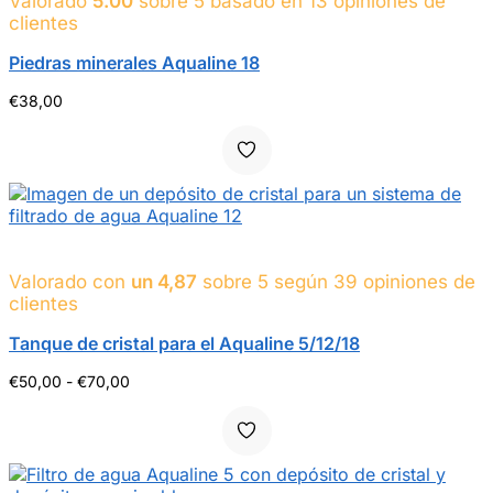
Valorado
5.00
sobre 5 basado en
13
opiniones de
clientes
Piedras minerales Aqualine 18
€
38,00
Valorado con
un 4,87
sobre 5 según
39
opiniones de
clientes
Tanque de cristal para el Aqualine 5/12/18
Gama
€
50,00
-
€
70,00
de
precios:
de
50,00
a
70,00