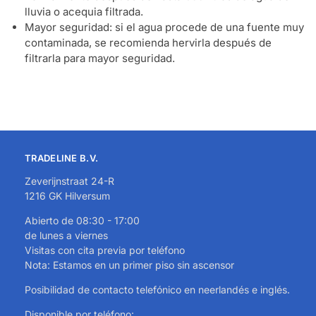
lluvia o acequia filtrada.
Mayor seguridad: si el agua procede de una fuente muy
contaminada, se recomienda hervirla después de
filtrarla para mayor seguridad.
TRADELINE B.V.
Zeverijnstraat 24-R
1216 GK Hilversum
Abierto de 08:30 - 17:00
de lunes a viernes
Visitas con cita previa por teléfono
Nota: Estamos en un primer piso sin ascensor
Posibilidad de contacto telefónico en neerlandés e inglés.
Disponible por teléfono: