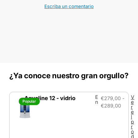
Escriba un comentario
¿Ya conoce nuestro gran orgullo?
E
V
Aqualine 12 - vidrio
€
279,00
-
Popular
Popular
n
e
€
289,00
r
e
l
p
r
o
d