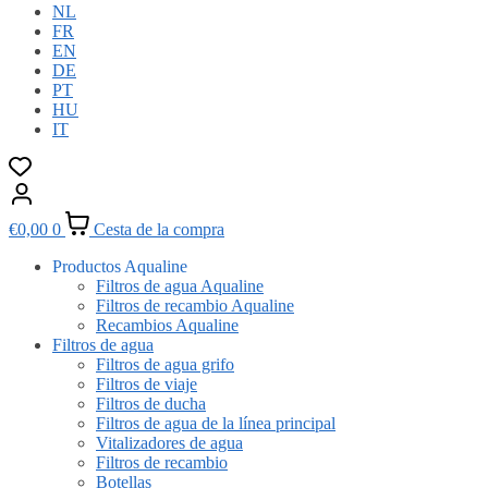
NL
FR
EN
DE
PT
HU
IT
€
0,00
0
Cesta de la compra
Productos Aqualine
Filtros de agua Aqualine
Filtros de recambio Aqualine
Recambios Aqualine
Filtros de agua
Filtros de agua grifo
Filtros de viaje
Filtros de ducha
Filtros de agua de la línea principal
Vitalizadores de agua
Filtros de recambio
Botellas