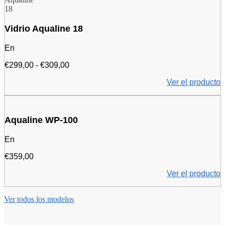
259,00
euros
Vidrio Aqualine 18
En
Gama
€
299,00
-
€
309,00
de
Ver el producto
precios:
de
299,00
euros
a
Aqualine WP-100
309,00
euros
En
€
359,00
Ver el producto
Ver todos los modelos