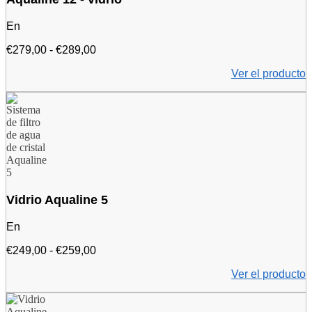
En
Precio:
€
279,00
-
€
289,00
de
Ver el producto
279,00
euros
a
289,00
euros
Vidrio Aqualine 5
En
Precio:
€
249,00
-
€
259,00
de
Ver el producto
249,00
euros
a