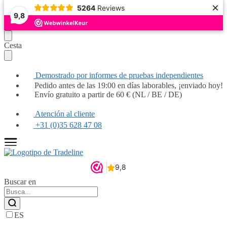
×
5264
Reviews
Popular
Popular
Popular
Popular
Popular
Popular
Muy recomendable
Muy recomendable
Popular
9,8
Seguir
Ir
Cesta
navegando
al
contenido
Demostrado por informes de pruebas independientes
Pedido antes de las 19:00 en días laborables, ¡enviado hoy!
Envío gratuito a partir de 60 € (NL / BE / DE)
Atención al cliente
+31 (0)35 628 47 08
Buscar en
ES