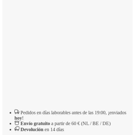
mineral
de
expansión
Aqua
Avanti
EM
Pedidos en días laborables antes de las 19:00, ¡enviados
hoy
!
Envío gratuito
a partir de 60 € (NL / BE / DE)
Devolución
en 14 días