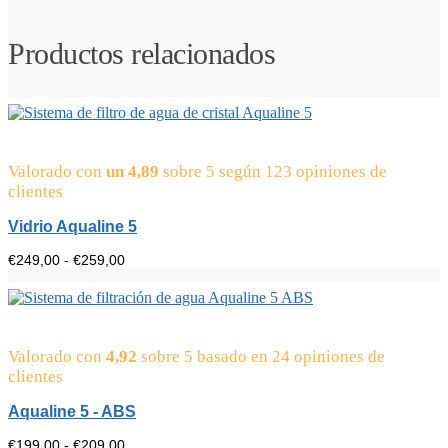
Productos relacionados
Valorado con
un 4,89
sobre 5 según
123
opiniones de
clientes
Vidrio Aqualine 5
Precio:
€
249,00
-
€
259,00
de
249,00
euros
a
259,00
Valorado con
4,92
euros
sobre 5 basado en
24
opiniones de
clientes
Aqualine 5 - ABS
Gama
€
199,00
-
€
209,00