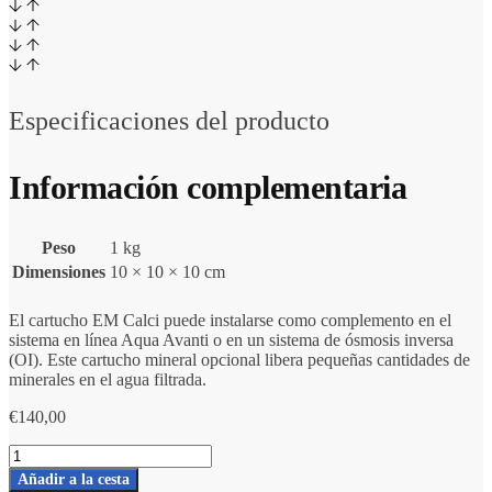
Especificaciones del producto
Información complementaria
Peso
1 kg
Dimensiones
10 × 10 × 10 cm
El cartucho EM Calci puede instalarse como complemento en el
sistema en línea Aqua Avanti o en un sistema de ósmosis inversa
(OI). Este cartucho mineral opcional libera pequeñas cantidades de
minerales en el agua filtrada.
€
140,00
Número
de
Añadir a la cesta