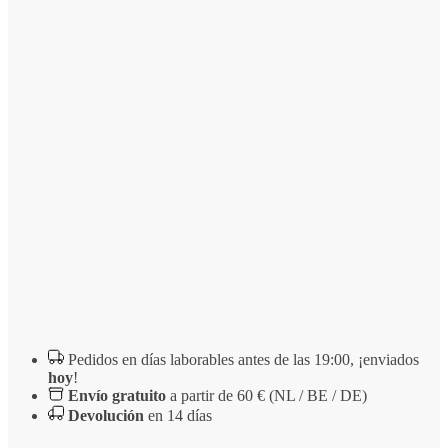
18
con
piedras
minerales
alcalinas
-
número
nuevo
Pedidos en días laborables antes de las 19:00, ¡enviados
hoy
!
Envío gratuito
a partir de 60 € (NL / BE / DE)
Devolución
en 14 días