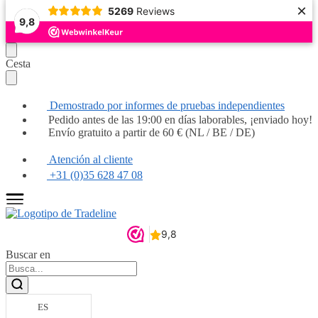
×
5269
Reviews
Popular
Popular
Popular
Popular
Popular
Popular
Muy recomendable
Muy recomendable
9,8
Seguir
Ir
Cesta
navegando
al
contenido
Demostrado por informes de pruebas independientes
Pedido antes de las 19:00 en días laborables, ¡enviado hoy!
Envío gratuito a partir de 60 € (NL / BE / DE)
Atención al cliente
+31 (0)35 628 47 08
Buscar en
ES