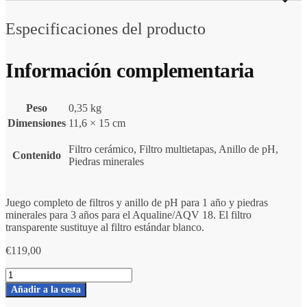
Especificaciones del producto
Información complementaria
Peso
0,35 kg
Dimensiones
11,6 × 15 cm
Filtro cerámico, Filtro multietapas, Anillo de pH,
Contenido
Piedras minerales
Juego completo de filtros y anillo de pH para 1 año y piedras
minerales para 3 años para el Aqualine/AQV 18. El filtro
transparente sustituye al filtro estándar blanco.
€
119,00
Juego
completo
Añadir a la cesta
Aqualine