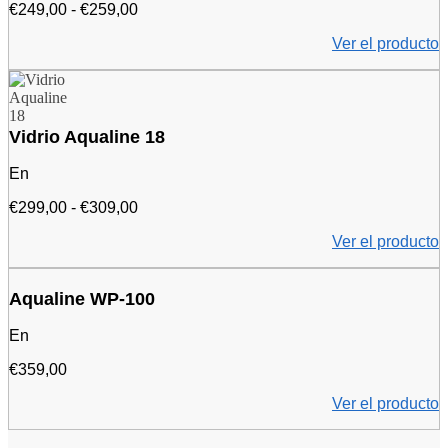
0
P
€
249,00
-
€
259,00
e
r
Ver el producto
u
e
r
c
o
i
s
o
a
:
2
d
Vidrio Aqualine 18
8
e
9
2
En
,
4
0
9
G
€
299,00
-
€
309,00
0
,
a
Ver el producto
e
0
m
u
0
a
r
e
d
o
u
e
Aqualine WP-100
s
r
p
o
r
En
s
e
a
c
€
359,00
2
i
Ver el producto
5
o
9
s
,
: