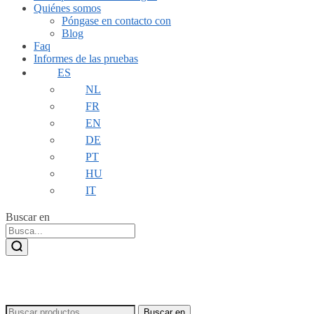
Quiénes somos
Póngase en contacto con
Blog
Faq
Informes de las pruebas
ES
NL
FR
EN
DE
PT
HU
IT
Buscar en
Buscar:
Buscar en