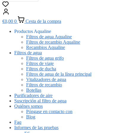
€
0,00
0
Cesta de la compra
Productos Aqualine
Filtros de agua Aqualine
Filtros de recambio Aqualine
Recambios Aqualine
Filtros de agua
Filtros de agua grifo
Filtros de viaje
Filtros de ducha
Filtros de agua de la línea principal
Vitalizadores de agua
Filtros de recambio
Botellas
Purificadores de aire
Suscripción al filtro de agua
Quiénes somos
Póngase en contacto con
Blog
Faq
Informes de las pruebas