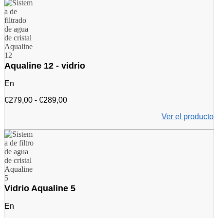
Aqualine 12 - vidrio
En
P
€
279,00
-
€
289,00
r
Ver el producto
e
c
i
o
:
d
e
2
7
Vidrio Aqualine 5
9
,
En
0