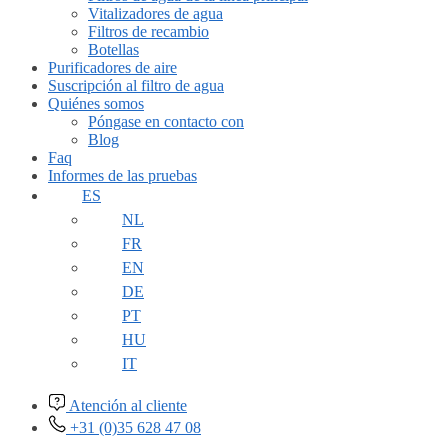
Vitalizadores de agua
Filtros de recambio
Botellas
Purificadores de aire
Suscripción al filtro de agua
Quiénes somos
Póngase en contacto con
Blog
Faq
Informes de las pruebas
ES
NL
FR
EN
DE
PT
HU
IT
Atención al cliente
+31 (0)35 628 47 08