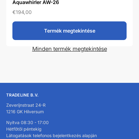
Aquawhirler AW-26
€
194,00
Termék megtekintése
Minden termék megtekintése
TRADELINE B.V.
Zeverijnstraat 24-R
1216 GK Hilversum
Nyitva 08:30 - 17:00
Hétfőtől péntekig
Látogatások telefonos bejelentkezés alapján