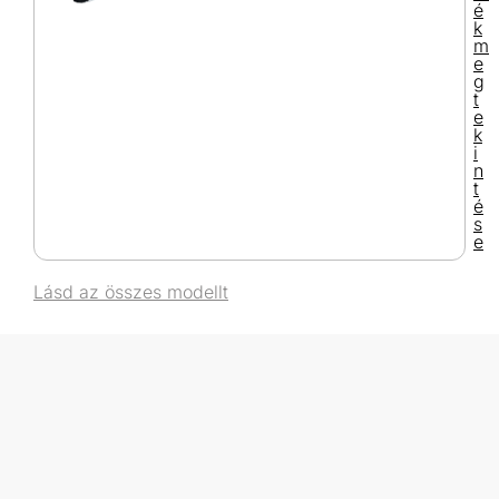
é
k
m
e
g
t
e
k
i
n
t
é
s
e
Lásd az összes modellt