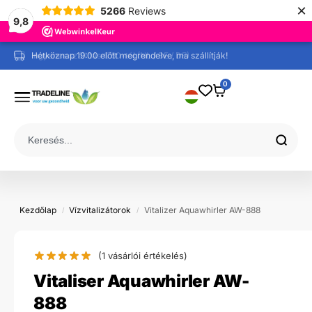
×
5266
Reviews
9,8
Ingyenes szállítás € 60-tól (NL / BE / DE)
0
Kezdőlap
Vízvitalizátorok
Vitalizer Aquawhirler AW-888
/
/
(1
vásárlói értékelés)
Vitaliser Aquawhirler AW-
888