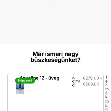
Már ismeri nagy
büszkeségünket?
A
T
Aqualine 12 - üveg
€
279,00
-
Népszerű
Népszerű
címr
e
€
289,00
ől
r
m
é
k
m
e
g