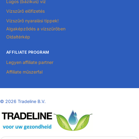
Lúgos (bázikus) víz
Vízszűrő előfizetés
Vízszűrő nyaralási tippek!
Algaképződés a vízszűrőben
Oldaltérkép
AFFILIATE PROGRAM
Legyen affiliate partner
Affiliate műszerfal
©
2026 Tradeline B.V.