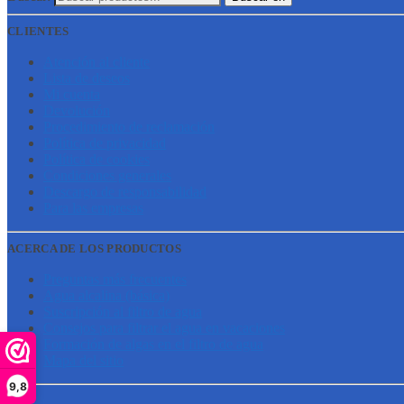
CLIENTES
Atención al cliente
Lista de deseos
Mi cuenta
Devolución
Procedimiento de reclamación
Política de privacidad
Política de cookies
Condiciones generales
Descargo de responsabilidad
Para las empresas
ACERCA DE LOS PRODUCTOS
Preguntas más frecuentes
Agua alcalina (básica)
Suscripción al filtro de agua
Consejos para filtrar el agua en vacaciones
Formación de algas en el filtro de agua
Mapa del sitio
9,8