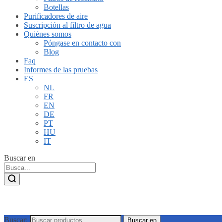
Botellas
Purificadores de aire
Suscripción al filtro de agua
Quiénes somos
Póngase en contacto con
Blog
Faq
Informes de las pruebas
ES
NL
FR
EN
DE
PT
HU
IT
Buscar en
Buscar:
Buscar en