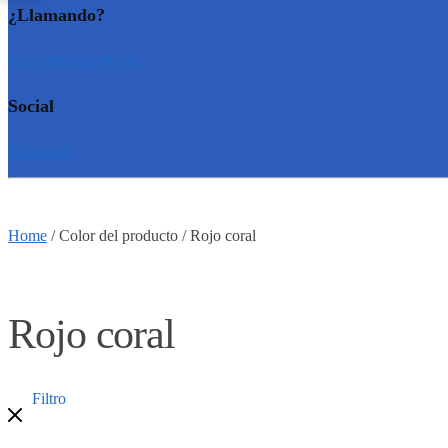
¿Llamando?
+31 (0)35 628 47 08
Social
Facebook
Home
/
Color del producto
/
Rojo coral
Rojo coral
Filtro