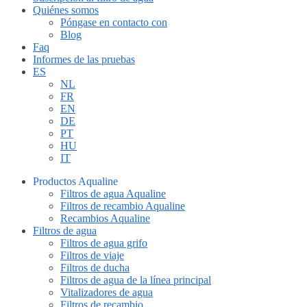
Quiénes somos
Póngase en contacto con
Blog
Faq
Informes de las pruebas
ES
NL
FR
EN
DE
PT
HU
IT
Productos Aqualine
Filtros de agua Aqualine
Filtros de recambio Aqualine
Recambios Aqualine
Filtros de agua
Filtros de agua grifo
Filtros de viaje
Filtros de ducha
Filtros de agua de la línea principal
Vitalizadores de agua
Filtros de recambio