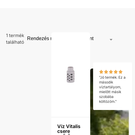
1 termék
található
"Jó termék. Ez a
második
víztartályom,
mielőtt másik
szobába
költözöm."
Víz Vitalis
csere