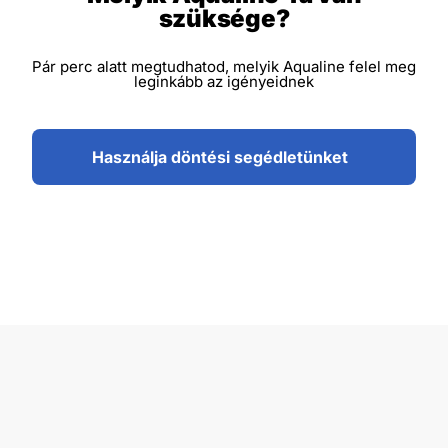
szüksége?
Pár perc alatt megtudhatod, melyik Aqualine felel meg
leginkább az igényeidnek
Használja döntési segédletünket