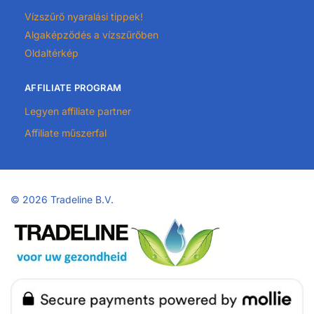
Vízszűrő nyaralási tippek!
Algaképződés a vízszűrőben
Oldaltérkép
AFFILIATE PROGRAM
Legyen affiliate partner
Affiliate műszerfal
©
2026 Tradeline B.V.