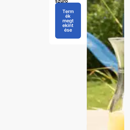
szűrő
€
22,50
Term
ék
megt
ekint
ése