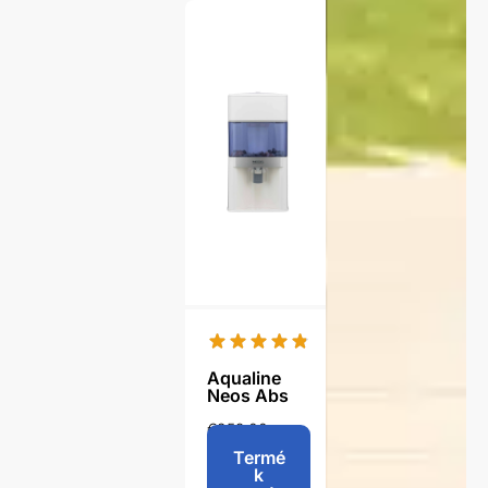
Aqualine
Neos Abs
€
259,00
-
€
269,00
Termé
k