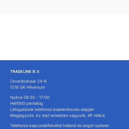
TRADELINE B.V.
Zeverijnstraat 24-R
1216 GK Hilversum
Nyitva 08:30 - 17:00
Hétfőtől péntekig
Látogatások telefonos bejelentkezés alapján
Megjegyzés: Az első emeleten vagyunk, lift nélkül.
Telefonos kapcsolatfelvétel holland és angol nyelven