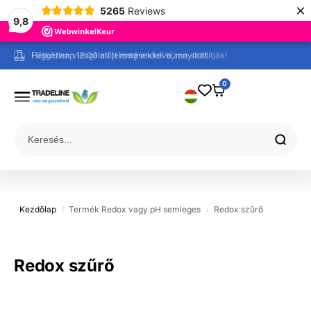
×
5265
Reviews
9,8
Független vizsgálati jelentésekkel bizonyított
Hétköznap 19:00 előtt megrendelve, ma szállítják!
0
Kezdőlap
Termék Redox vagy pH semleges
Redox szűrő
/
/
Redox szűrő