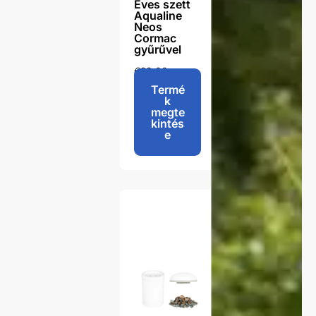
Éves szett
Aqualine
Neos
Cormac
gyűrűvel
€
92,00
-
€
96,00
Termé
k
megte
kintés
e