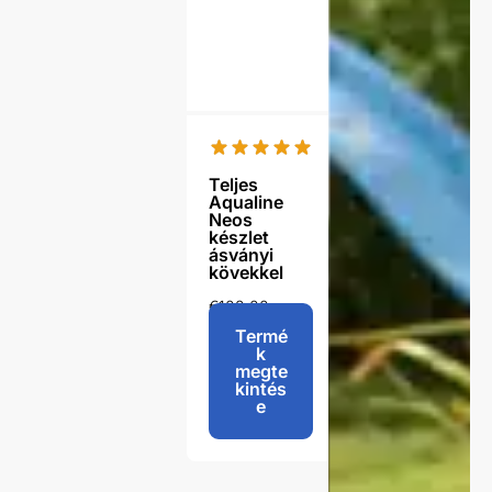
Teljes
Aqualine
Neos
készlet
ásványi
kövekkel
€
102,00
-
€
106,00
Termé
k
megte
kintés
e