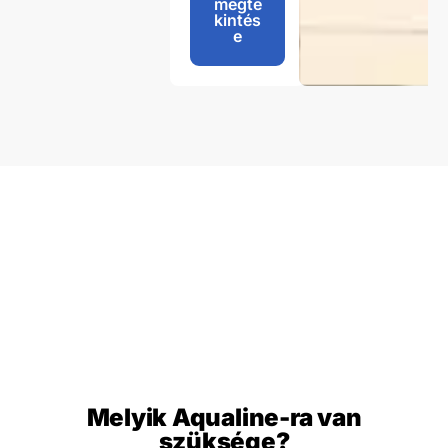
megte
kintés
e
Melyik Aqualine-ra van
szüksége?