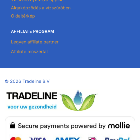
Algaképződés a vízszűrőben
Oldaltérkép
AFFILIATE PROGRAM
Legyen affiliate partner
Affiliate műszerfal
©
2026 Tradeline B.V.