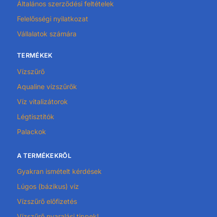
Általános szerződési feltételek
Felelősségi nyilatkozat
Vállalatok számára
TERMÉKEK
Vízszűrő
Aqualine vízszűrők
Víz vitalizátorok
Légtisztítók
Palackok
A TERMÉKEKRŐL
Gyakran ismételt kérdések
Lúgos (bázikus) víz
Vízszűrő előfizetés
Vízszűrő nyaralási tippek!