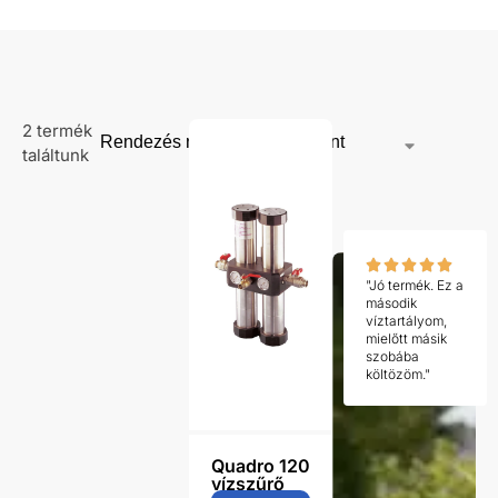
2 termék
találtunk
"Jó termék. Ez a
második
víztartályom,
mielőtt másik
szobába
költözöm."
Quadro 120
vízszűrő