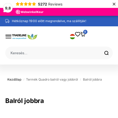
×
5272
Reviews
9,8
Hétköznap 19:00 előtt megrendelve, ma szállítják!
0
Kezdőlap
Termék Quadro balról vagy jobbról
Balról jobbra
/
/
Balról jobbra