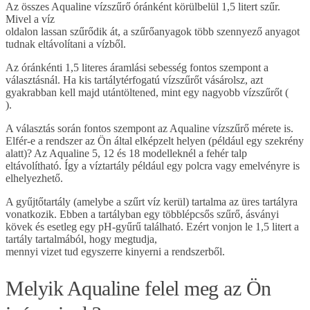
Az összes Aqualine vízszűrő óránként körülbelül 1,5 litert szűr.
Mivel a víz
oldalon lassan szűrődik át, a szűrőanyagok több szennyező anyagot
tudnak eltávolítani a vízből.
Az óránkénti 1,5 literes áramlási sebesség fontos szempont a
választásnál. Ha kis tartálytérfogatú vízszűrőt vásárolsz, azt
gyakrabban kell majd utántöltened, mint egy nagyobb vízszűrőt (
).
A választás során fontos szempont az Aqualine vízszűrő mérete is.
Elfér-e a rendszer az Ön által elképzelt helyen (például egy szekrény
alatt)? Az Aqualine 5, 12 és 18 modelleknél a fehér talp
eltávolítható. Így a víztartály például egy polcra vagy emelvényre is
elhelyezhető.
A gyűjtőtartály (amelybe a szűrt víz kerül) tartalma az üres tartályra
vonatkozik. Ebben a tartályban egy többlépcsős szűrő, ásványi
kövek és esetleg egy pH-gyűrű található. Ezért vonjon le 1,5 litert a
tartály tartalmából, hogy megtudja,
mennyi vizet tud egyszerre kinyerni a rendszerből.
Melyik Aqualine felel meg az Ön