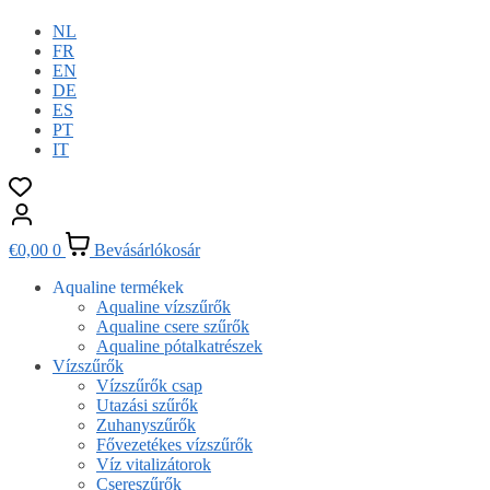
NL
FR
EN
DE
ES
PT
IT
€
0,00
0
Bevásárlókosár
Aqualine termékek
Aqualine vízszűrők
Aqualine csere szűrők
Aqualine pótalkatrészek
Vízszűrők
Vízszűrők csap
Utazási szűrők
Zuhanyszűrők
Fővezetékes vízszűrők
Víz vitalizátorok
Csereszűrők