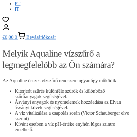
PT
IT
€
0,00
0
Bevásárlókosár
Melyik Aqualine vízszűrő a
legmegfelelőbb az Ön számára?
Az Aqualine összes vízszűrő rendszere ugyanúgy működik.
Kiterjedt szűrés különféle szűrők és különböző
szűrőanyagok segítségével.
Ásványi anyagok és nyomelemek hozzáadása az Elvan
ásványi kövek segítségével.
A víz vitalizálása a csapolás során (Victor Schauberger elve
szerint)
Kívánt esetben a víz pH-értéke enyhén lúgos szintre
emelhető.