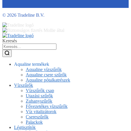
©
2026 Tradeline B.V.
Keresés
Aqualine termékek
Aqualine vízszűrők
Aqualine csere szűrők
Aqualine pótalkatrészek
Vízszűrők
Vízszűrők csap
Utazási szűrők
Zuhanyszűrők
Fővezetékes vízszűrők
Víz vitalizátorok
Csereszűrők
Palackok
Légtisztítók