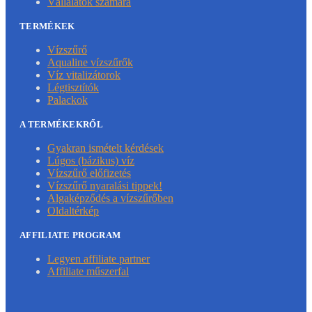
Vállalatok számára
TERMÉKEK
Vízszűrő
Aqualine vízszűrők
Víz vitalizátorok
Légtisztítók
Palackok
A TERMÉKEKRŐL
Gyakran ismételt kérdések
Lúgos (bázikus) víz
Vízszűrő előfizetés
Vízszűrő nyaralási tippek!
Algaképződés a vízszűrőben
Oldaltérkép
AFFILIATE PROGRAM
Legyen affiliate partner
Affiliate műszerfal