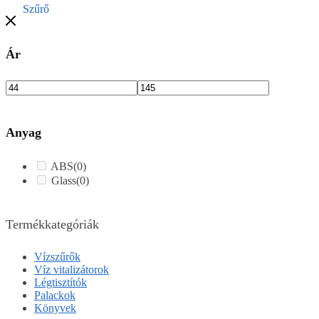
Szűrő
Ár
Anyag
ABS
(0)
Glass
(0)
Termékkategóriák
Vízszűrők
Víz vitalizátorok
Légtisztítók
Palackok
Könyvek