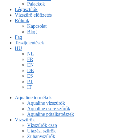
Palackok
Légtisztítók
Vízszűrő előfizetés
Rólunk
Kapcsolat
Blog
Faq
Tesztjelentések
HU
NL
FR
EN
DE
ES
PT
IT
Aqualine termékek
Aqualine vízszűrők
Aqualine csere szűrők
Aqualine pótalkatrészek
Vízszűrők
Vízszűrők csap
Utazási szűrők
Zuhanyszűrők