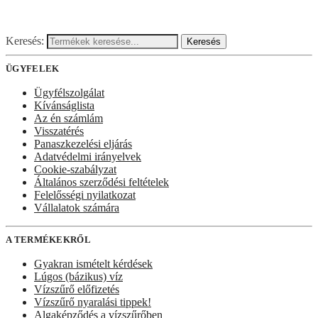
Keresés:
Keresés
ÜGYFELEK
Ügyfélszolgálat
Kívánságlista
Az én számlám
Visszatérés
Panaszkezelési eljárás
Adatvédelmi irányelvek
Cookie-szabályzat
Általános szerződési feltételek
Felelősségi nyilatkozat
Vállalatok számára
A TERMÉKEKRŐL
Gyakran ismételt kérdések
Lúgos (bázikus) víz
Vízszűrő előfizetés
Vízszűrő nyaralási tippek!
Algaképződés a vízszűrőben